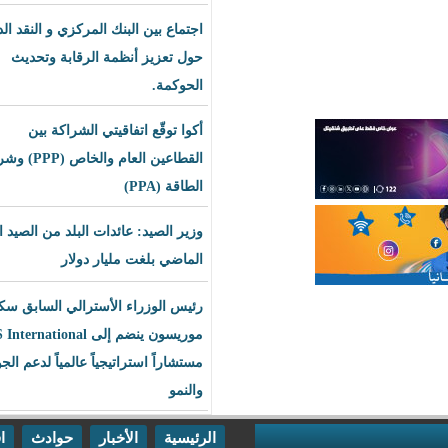
اجتماع بين البنك المركزي و النقد الدولي
حول تعزيز أنظمة الرقابة وتحديث
الحوكمة.
أكوا توقّع اتفاقيتي الشراكة بين
القطاعين العام والخاص (PPP) وشراء
الطاقة (PPA)
وزير الصيد: عائدات البلد من الصيد العام
الماضي بلغت مليار دولار
رئيس الوزراء الأسترالي السابق سكوت
موريسون ينضم إلى BLS International
مستشاراً استراتيجياً عالمياً لدعم الجودة
والنمو
الرئيسية
الأخبار
حوادث
اقتصاد