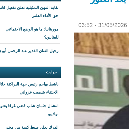
نقابة المهن التمثيلية تعلن تفعيل قانون
حق الأداء العلني
موريتانيا: ما هو الوضع الاجتماعي
للفنانين؟
رحيل الفنان القدير عبد الرحمن أبو زهرة
حوادث
ناشط يهاجم رئيس جهة البراكنة خلال
الاحتفاء بتنصيب غزواني
انتشال جثمان شاب قضى غرقا بشواطئ
نواذيبو
الدرك يعلن ضبط كمية من مخدر