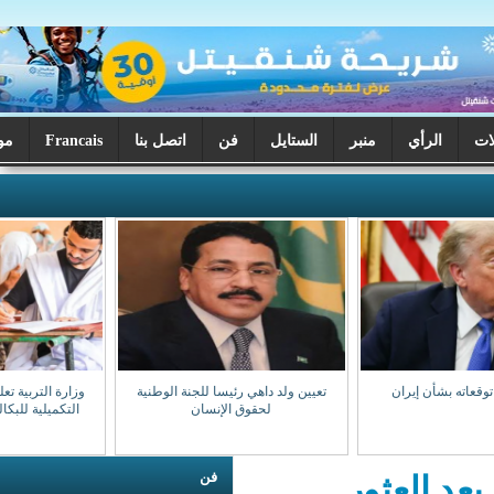
ر
الستايل
فن
اتصل بنا
Francais
موريتانيا اليوم
تعيين ولد داهي رئيسا للجنة الوطنية
وزارة التربية تعلن بدء تصحيح الدورة
لحقوق الإنسان
التكميلية للبكالوريا السبت المقبل
فن
ر