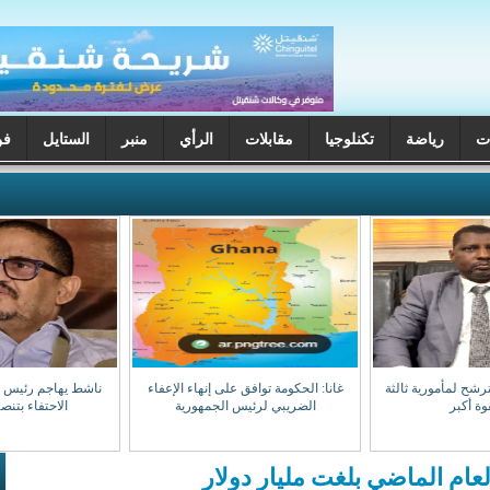
ت
رياضة
تكنلوجيا
مقابلات
الرأي
منبر
الستايل
فن
ترشح لمأمورية ثالثة
غانا: الحكومة توافق على إنهاء الإعفاء
ناشط يهاجم رئيس جه
وة أكبر
الضريبي لرئيس الجمهورية
الاحتفاء بتن
لعام الماضي بلغت مليار دولار