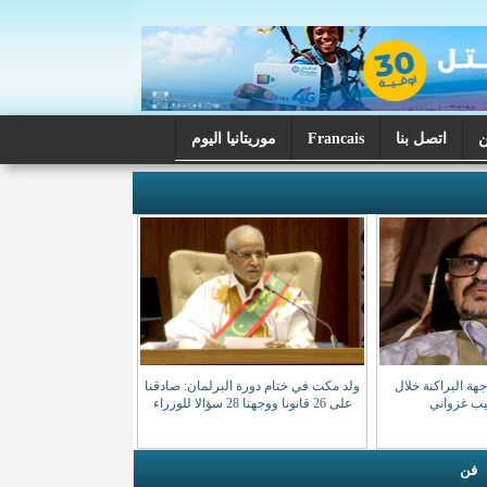
اتصل بنا
Francais
موريتانيا اليوم
ة البراكنة خلال
ولد مكت في ختام دورة البرلمان: صادقنا
صيب غزواني
على 26 قانونا ووجهنا 28 سؤالا للوزراء
فن