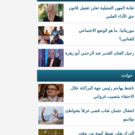
نقابة المهن التمثيلية تعلن تفعيل قانون
حق الأداء العلني
موريتانيا: ما هو الوضع الاجتماعي
للفنانين؟
رحيل الفنان القدير عبد الرحمن أبو زهرة
حوادث
ناشط يهاجم رئيس جهة البراكنة خلال
الاحتفاء بتنصيب غزواني
انتشال جثمان شاب قضى غرقا بشواطئ
نواذيبو
الدرك يعلن ضبط كمية من مخدر