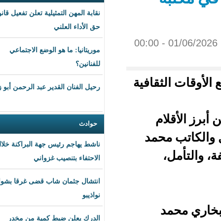
نقابة المهن التمثيلية تعلن تفعيل قانون
حق الأداء العلني
موريتانيا: ما هو الوضع الاجتماعي
للفنانين؟
قافية
رحيل الفنان القدير عبد الرحمن أبو زهرة
م
حوادث
حمد
ناشط يهاجم رئيس جهة البراكنة خلال
الاحتفاء بتنصيب غزواني
انتشال جثمان شاب قضى غرقا بشواطئ
نواذيبو
الدرك يعلن ضبط كمية من مخدر