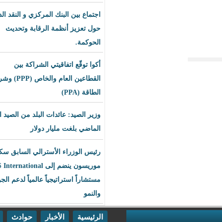
اجتماع بين البنك المركزي و النقد الدولي
حول تعزيز أنظمة الرقابة وتحديث
الحوكمة.
أكوا توقّع اتفاقيتي الشراكة بين
القطاعين العام والخاص (PPP) وشراء
الطاقة (PPA)
وزير الصيد: عائدات البلد من الصيد العام
الماضي بلغت مليار دولار
رئيس الوزراء الأسترالي السابق سكوت
موريسون ينضم إلى BLS International
مستشاراً استراتيجياً عالمياً لدعم الجودة
والنمو
الرئيسية
الأخبار
حوادث
اقتصاد