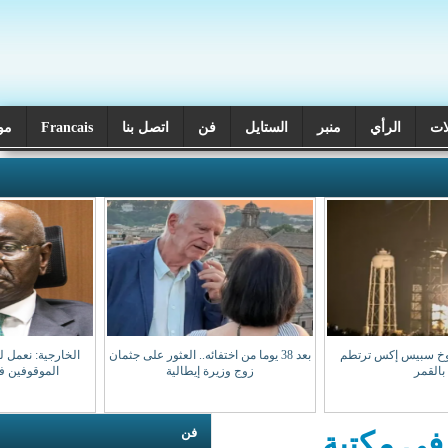
ر
الستايل
فن
اتصل بنا
Francais
موريتانيا اليوم
بعد 38 يوما من اختفائه.. العثور على جثمان
الخارجية: نعمل لضمان عودة مواطنينا
زوج وزيرة إيطالية
الموقوفين في مالي سالمين
فن