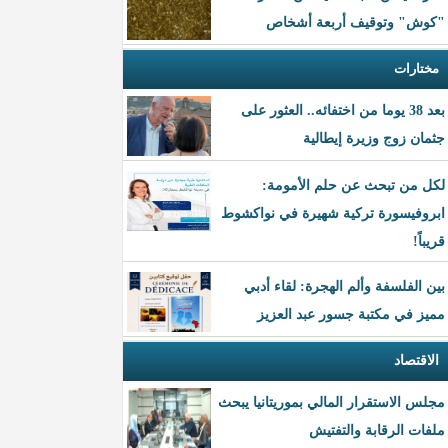
"كوش" وتوقيف أربعة أشخاص
مختارات
بعد 38 يوما من اختفائه.. العثور على
جثمان زوج وزيرة إيطالية
لكل من تبحث عن حلم الأمومة:
ابروفيسورة تركية شهيرة في نواكشوط
قريباً!
بين الفلسفة وألم الهجرة: لقاء أدبي
مميز في مكتبة جسور عبد العزيز
الاقتصاد
مجلس الاستقرار المالي بموريتانيا يبحث
ملفات الرقابة والتفتيش