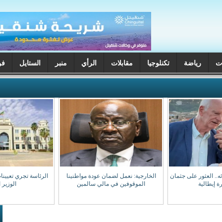
ت
رياضة
تكنلوجيا
مقابلات
الرأي
منبر
الستايل
فن
ختفائه.. العثور على جثمان
الخارجية: نعمل لضمان عودة مواطنينا
الرئاسة تجري تعيينا
ة إيطالية
الموقوفين في مالي سالمين
الوزير 