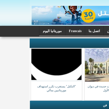
اتصل بنا
Francais
موريتانيا اليوم
ت جديدة في ديوان
"التكتل" يستغرب تكرر استهداف
الأول
موريتانيين بمالي
فن