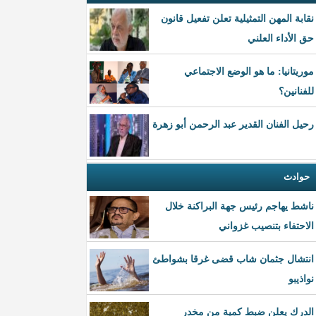
نقابة المهن التمثيلية تعلن تفعيل قانون
حق الأداء العلني
موريتانيا: ما هو الوضع الاجتماعي
للفنانين؟
رحيل الفنان القدير عبد الرحمن أبو زهرة
حوادث
ناشط يهاجم رئيس جهة البراكنة خلال
الاحتفاء بتنصيب غزواني
انتشال جثمان شاب قضى غرقا بشواطئ
نواذيبو
الدرك يعلن ضبط كمية من مخدر