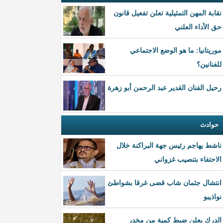
نقابة المهن التمثيلية تعلن تفعيل قانون
حق الأداء العلني
موريتانيا: ما هو الوضع الاجتماعي
للفنانين؟
رحيل الفنان القدير عبد الرحمن أبو زهرة
حوادث
ناشط يهاجم رئيس جهة البراكنة خلال
الاحتفاء بتنصيب غزواني
انتشال جثمان شاب قضى غرقا بشواطئ
نواذيبو
الدرك يعلن ضبط كمية من مخدر