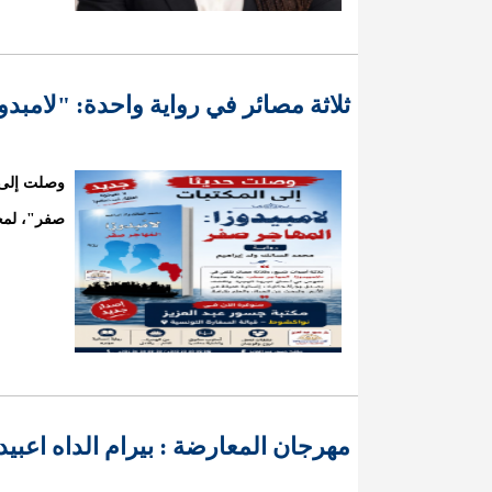
ثلاثة مصائر في رواية واحدة: "لامبد
وصلت إلى ا
صفر"، لمحم
مهرجان المعارضة : بيرام الداه اعب