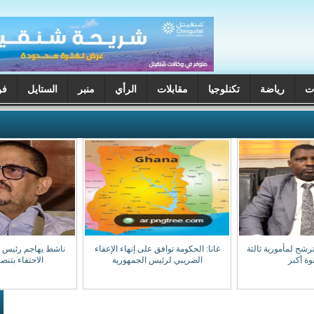
ت
رياضة
تكنلوجيا
مقابلات
الرأي
منبر
الستايل
فن
ترشح لمأمورية ثالثة
غانا: الحكومة توافق على إنهاء الإعفاء
ناشط يهاجم رئيس جه
وة أكبر
الضريبي لرئيس الجمهورية
الاحتفاء بتن