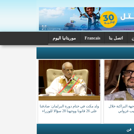
اتصل بنا
Francais
موريتانيا اليوم
ة البراكنة خلال
ولد مكت في ختام دورة البرلمان: صادقنا
صيب غزواني
على 26 قانونا ووجهنا 28 سؤالا للوزراء
فن