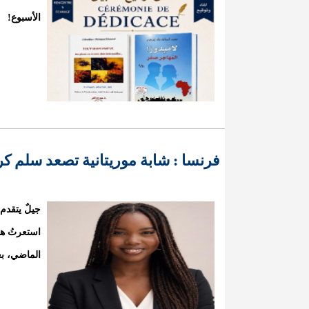
الأسبوع!
فرنسا : شابة موريتانية تصعد سلم ك
جيلٌ يتقدم 
استعرتُ هذ
الماضي، بع