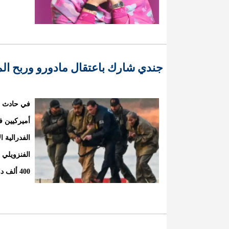
جندي شارك باعتقال مادورو وربح الم
في حادث م
أميركيين ف
الفدرالية 
الفنزويلي 
400 ألف دولار من رهانا