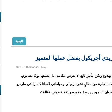
البقية
ريدي أجريكول بفضل عملها المتميز
جمعة, 15/05/2026 - 01:42
بهدوءٍ ولكن بتأثيرٍ بالغ، لا يفرض مكانته، بل يصنعها يومًا بعد يوم.
ه العبارة من مقالٍ نشره زميلي ومواطني لاسانا كامارا في مارس
نوان "المهجر يرسخ جذوره ويتخذ خطواتٍ فعّالة"،