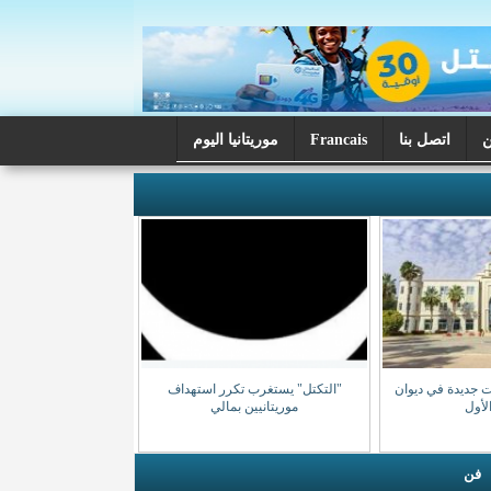
اتصل بنا
Francais
موريتانيا اليوم
ت جديدة في ديوان
"التكتل" يستغرب تكرر استهداف
الأول
موريتانيين بمالي
فن