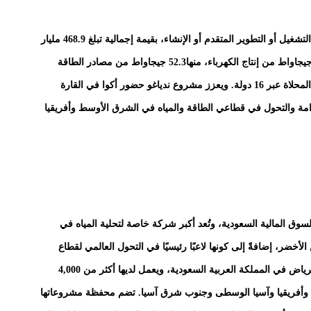
تشهد أكوا نموًا متسارعًا، إذ تضم محفظتها 111 أصول قيد التشغيل أو التطوير المتقدم أو الإنشاء، بقيمة إجمالية تبلغ 468.9 مليار
ريال سعودي. وتبلغ القدرة الإجمالية لمحفظة الشركة 98 جيجاواط من إنتاج الكهرباء، منها52.3 جيجاواط من مصادر الطاقة
المتجددة، كما تدير 9.7 مليون متر مكعب يوميًا من المياه المحلاة عبر 16 دولة. ويعزز مشروع ندياغو حضور أكوا في القارة
ستدامة والتحول في قطاعي الطاقة والمياه في الشرق الأوسط وأفريقيا
مدرجة في السوق المالية السعودية، وتُعد أكبر شركة خاصة لتحلية المياه في
أخضر، إضافةً إلى كونها لاعبًا رئيسيًا في التحول العالمي لقطاع
الطاقة. تأسست الشركة وسُجلت في عام 2004 بمدينة الرياض في المملكة العربية السعودية، ويعمل لديها أكثر من 4,000
دولة عبر الشرق الأوسط وأفريقيا وآسيا الوسطى وجنوب شرق آسيا. تضم محفظة مشروعاتها