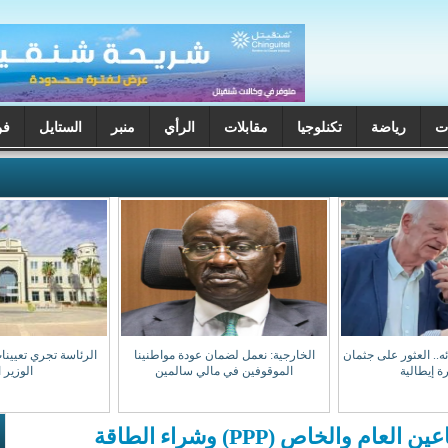
ت
رياضة
تكنلوجيا
مقابلات
الرأي
منبر
الستايل
فن
ختفائه.. العثور على جثمان
الخارجية: نعمل لضمان عودة مواطنينا
الرئاسة تجري تعيينا
ة إيطالية
الموقوفين في مالي سالمين
الوزير 
أكوا توقّع اتفاقيتي الشراكة بين القطاعين العام والخاص (PPP) وشراء الطاقة