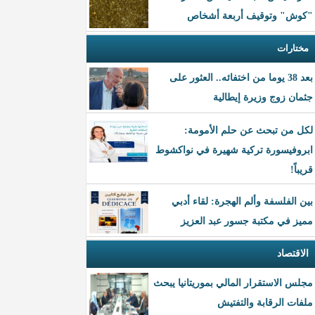
"كوش" وتوقيف أربعة أشخاص
مختارات
بعد 38 يوما من اختفائه.. العثور على
جثمان زوج وزيرة إيطالية
لكل من تبحث عن حلم الأمومة:
ابروفيسورة تركية شهيرة في نواكشوط
قريباً!
بين الفلسفة وألم الهجرة: لقاء أدبي
مميز في مكتبة جسور عبد العزيز
الاقتصاد
مجلس الاستقرار المالي بموريتانيا يبحث
ملفات الرقابة والتفتيش