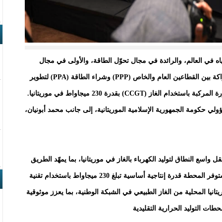
 في العالم، والرائدة في مجال تحوّل الطاقة، والأولى في مجال
تطوير مشاريع الهيدروجين الأخضر الكبرى، اتفاقيتي الشراكة بين القطاعين العام والخاص (PPP) وشراء الطاقة (PPA) لتطوير
وتمويل وإنشاء وتشغيل محطة ندياغو لتوليد الكهرباء بالدورة المركبة باستخدام الغاز (CCGT) بقدرة 230 ميجاواط في موريتانيا.
لي حكومة الجمهورية الإسلامية الموريتانية، إلى جانب محمد أبونيان،
واسع النطاق لتوليد الكهرباء بالغاز في موريتانيا، بما يمهّد الطريق
أمام مشاركة القطاع الخاص في قطاع الكهرباء بالبلاد. وستوفر المحطة قدرة إنتاجية أساسية تبلغ 230 ميجاواط باستخدام تقنية
ة (CCGT)، مع دمج موارد موريتانيا المحلية من الغاز الطبيعي في الشبكة الوطنية، بما يعزز موثوقية
طات التوليد الحرارية التقليدية