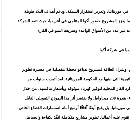
ي موريتانيا، وتعزيز استقرار الشبكة، ودعم أهداف البلاد طويلة
ا يعزز المشروع حضور أكوا المتنامي في أفريقيا، حيث تنفذ الشركة
دة عبر عدد من الأسواق الواعدة وسريعة النمو في القارة
قيا في شركة أكوا
اص وشراء الطاقة لمشروع ندياغو محطةً مفصليةً في مسيرة تطوير
يجية التي نبنيها مع الحكومة الموريتانية. لقد أثمرت سنوات من
ارد الغاز المحلية لتوفير كهرباء موثوقة وبأسعار تنافسية، من خلال
تشغيل محطة عالية الكفاءة بتقنية الدورة المركبة (CCGT) بقدرة 230 ميجاواط. ولا يقتصر أثر هذا النموذج التمويلي القابل
وريتانيا، بل يفتح أيضًا آفاقًا أوسع أمام استثمارات القطاع الخاص،
وم عليه أعمالنا: تطوير مشاريع متكاملة تُنفَّذ بكفاءة وانضباط،