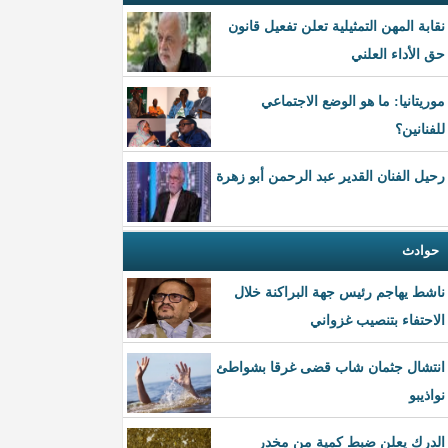
نقابة المهن التمثيلية تعلن تفعيل قانون
حق الأداء العلني
موريتانيا: ما هو الوضع الاجتماعي
للفنانين؟
رحيل الفنان القدير عبد الرحمن أبو زهرة
حوادث
ناشط يهاجم رئيس جهة البراكنة خلال
الاحتفاء بتنصيب غزواني
انتشال جثمان شاب قضى غرقا بشواطئ
نواذيبو
الدرك يعلن ضبط كمية من مخدر