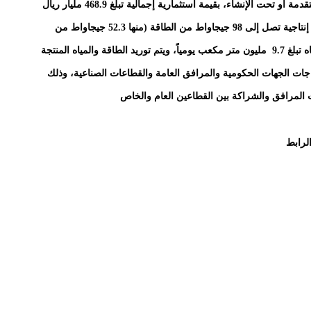
عدد 111 مشروعاً إما قيد التشغيل أو في مراحل تطوير متقدمة أو تحت الإنشاء، بقيمة استثمارية إجمالية تبلغ 468.9 مليار ريال
سعودي (125 مليار دولار أمريكي). وتمتلك الشركة قدرة إنتاجية تصل إلى 98 جيجاواط من الطاقة (منها 52.3 جيجاواط من
مصادر الطاقة المتجددة)، إضافة إلى إدارة طاقة تحلية مياه تبلغ 9.7 مليون متر مكعب يومياً، ويتم توريد الطاقة والمياه المنتجة
ياجات الجهات الحكومية والمرافق العامة والقطاعات الصناعية، وذلك
لمرافق والشراكة بين القطاعين العام والخاص
لرابط