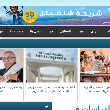
ر
الستايل
فن
اتصل بنا
Francais
موريتانيا اليوم
اتفاقية لتوسعة مستشفى الصداقة ورفع
ولد أعمر يتسلم مهامه نقيبا للهيئة الوطنية
طاقته الاستيعابية إلى 200 سرير
للمحامين
فن
راسات في