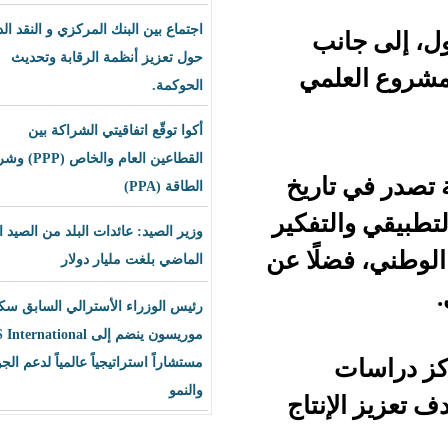
اجتماع بين البنك المركزي و النقد الدولي
ب
حول تعزيز أنظمة الرقابة وتحديث
مي
الحوكمة.
أكوا توقّع اتفاقيتي الشراكة بين
القطاعين العام والخاص (PPP) وشراء
ريخ
الطاقة (PPA)
تفكير
وزير الصيد: عائدات البلد من الصيد العام
لًا عن
الماضي بلغت مليار دولار
رئيس الوزراء الأسترالي السابق سكوت
موريسون ينضم إلى BLS International
مستشاراً استراتيجياً عالمياً لدعم الجودة
والنمو
عزيز الإنتاج