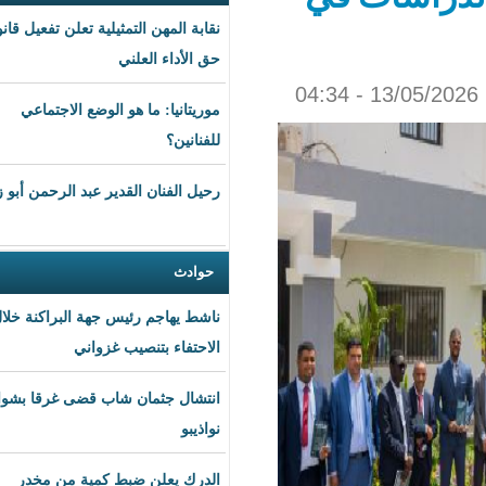
نقابة المهن التمثيلية تعلن تفعيل قانون
حق الأداء العلني
موريتانيا: ما هو الوضع الاجتماعي
للفنانين؟
رحيل الفنان القدير عبد الرحمن أبو زهرة
حوادث
ناشط يهاجم رئيس جهة البراكنة خلال
الاحتفاء بتنصيب غزواني
انتشال جثمان شاب قضى غرقا بشواطئ
نواذيبو
الدرك يعلن ضبط كمية من مخدر