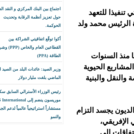
اجتماع بين البنك المركزي و النقد الدولي
عهد
حول تعزيز أنظمة الرقابة وتحديث
مد ولد
الحوكمة.
أكوا توقّع اتفاقيتي الشراكة بين
القطاعين العام والخاص (PPP) وشراء
ات
الطاقة (PPA)
يوية
وزير الصيد: عائدات البلد من الصيد العام
نية
الماضي بلغت مليار دولار
رئيس الوزراء الأسترالي السابق سكوت
موريسون ينضم إلى BLS International
التزام
مستشاراً استراتيجياً عالمياً لدعم الجودة
والنمو