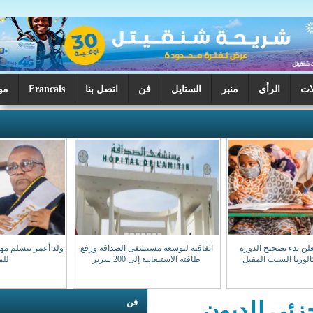
ر
الستايل
فن
اتصل بنا
Francais
موريتانيا اليوم
اتفاقية لتوسعة مستشفى الصداقة ورفع
ولد أعمر يتسلم مهامه نقيبا للهيئة الوطنية
طاقته الاستيعابية إلى 200 سرير
للمحامين
فن
ون