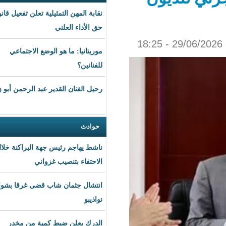
نقابة المهن التمثيلية تعلن تفعيل قانون
حق الأداء العلني
موريتانيا: ما هو الوضع الاجتماعي
للفنانين؟
رحيل الفنان القدير عبد الرحمن أبو زهرة
حوادث
ناشط يهاجم رئيس جهة البراكنة خلال
الاحتفاء بتنصيب غزواني
انتشال جثمان شاب قضى غرقا بشواطئ
نواذيبو
الدرك يعلن ضبط كمية من مخدر