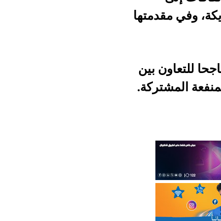
دمتها
 بين
ركة.