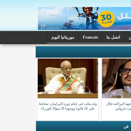
اتصل بنا
Francais
موريتانيا اليوم
ة البراكنة خلال
ولد مكت في ختام دورة البرلمان: صادقنا
صيب غزواني
على 26 قانونا ووجهنا 28 سؤالا للوزراء
فن