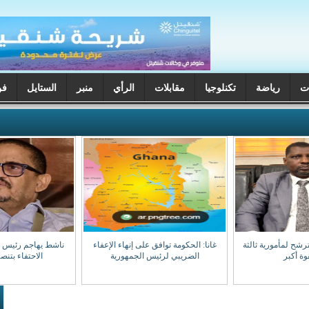
ت
رياضة
تكنلوجيا
مقابلات
الرأي
منبر
الستايل
فن
ترشح لمأمورية ثالثة
غانا: الحكومة توافق على إنهاء الإعفاء
ناشط يهاجم رئيس جه
وة أكبر
الضريبي لرئيس الجمهورية
الاحتفاء بتن