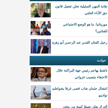
نقابة المهن التمثيلية تعلن تفعيل قانون
حق الأداء العلني
موريتانيا: ما هو الوضع الاجتماعي
للفنانين؟
رحيل الفنان القدير عبد الرحمن أبو زهرة
حوادث
ناشط يهاجم رئيس جهة البراكنة خلال
الاحتفاء بتنصيب غزواني
انتشال جثمان شاب قضى غرقا بشواطئ
نواذيبو
الدرك يعلن ضبط كمية من مخدر