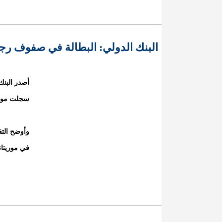
البنك الدولي: البطالة في صفوف رجال 
أصدر البنك
سجلت موريتاني
وأوضح التق
في موريتاني