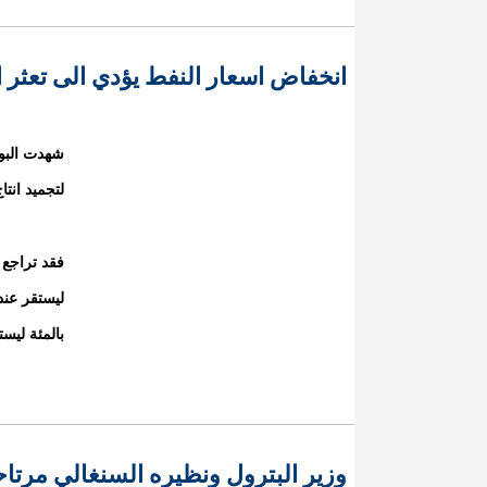
انخفاض اسعار النفط يؤدي الى تعثر ا
شهدت البو
لتجميد انتا
بالمئة ليستقر عند 2,006 عند
وزير البترول ونظيره السنغالي مرتا