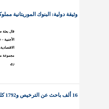
وثيقة دولية: البنوك الموريتانية مملو
الأجنبية – 
الاقتصادية
مجموعة معي
زي
16 ألف باحث عن الترخيص و1792 كلم2 للتنقيب عن الذهب بموريتانيا