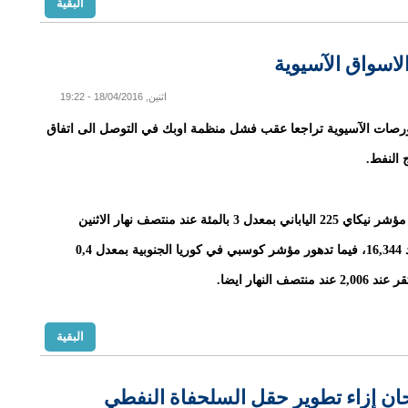
البقية
لاسواق الآسيوية
اثنين, 18/04/2016 - 19:22
رصات الآسيوية تراجعا عقب فشل منظمة اوبك في التوصل الى اتفاق
ج النفط.
فقد تراجع مؤشر نيكاي 225 الياباني بمعدل 3 بالمئة عند منتصف نهار الاثنين
ليستقر عند 16,344، فيما تدهور مؤشر كوسبي في كوريا الجنوبية بمعدل 0,4
 منتصف النهار ايضا.
البقية
حان إزاء تطوير حقل السلحفاة النفطي