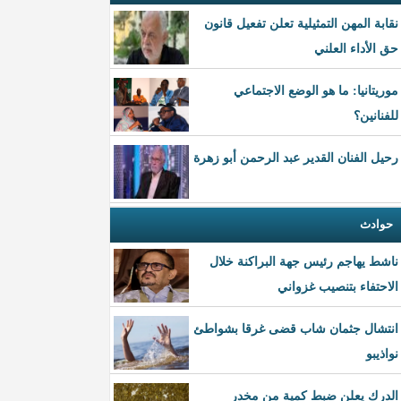
نقابة المهن التمثيلية تعلن تفعيل قانون
حق الأداء العلني
موريتانيا: ما هو الوضع الاجتماعي
للفنانين؟
رحيل الفنان القدير عبد الرحمن أبو زهرة
حوادث
ناشط يهاجم رئيس جهة البراكنة خلال
الاحتفاء بتنصيب غزواني
انتشال جثمان شاب قضى غرقا بشواطئ
نواذيبو
الدرك يعلن ضبط كمية من مخدر