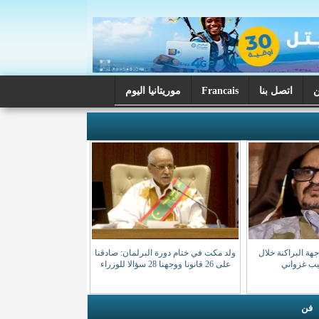
اتصل بنا
Francais
موريتانيا اليوم
ة البراكنة خلال
ولد مكت في ختام دورة البرلمان: صادقنا
صيب غزواني
على 26 قانونا ووجهنا 28 سؤالا للوزراء
فن