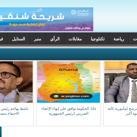
ت
رياضة
تكنلوجيا
مقابلات
الرأي
منبر
الستايل
فن
ترشح لمأمورية ثالثة
غانا: الحكومة توافق على إنهاء الإعفاء
ناشط يهاجم رئيس جه
وة أكبر
الضريبي لرئيس الجمهورية
الاحتفاء بتن