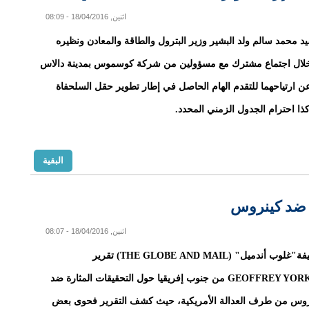
اثنين, 18/04/2016 - 08:09
 محمد سالم ولد البشير وزير البترول والطاقة والمعادن ونظيره
خلال اجتماع مشترك مع مسؤولين من شركة كوسموس بمدينة دالاس
عن ارتياحهما للتقدم الهام الحاصل في إطار تطوير حقل السلحفاة
ذا احترام الجدول الزمني المحدد.
البقية
 ضد كينروس
اثنين, 18/04/2016 - 08:07
شرت صحيفة"غلوب أندميل" (THE GLOBE AND MAIL) تقرير
لمراسلها GEOFFREY YORK من جنوب إفريقيا حول التحقيقات المثارة ضد
وس من طرف العدالة الأمريكية، حيث كشف التقرير فحوى بعض