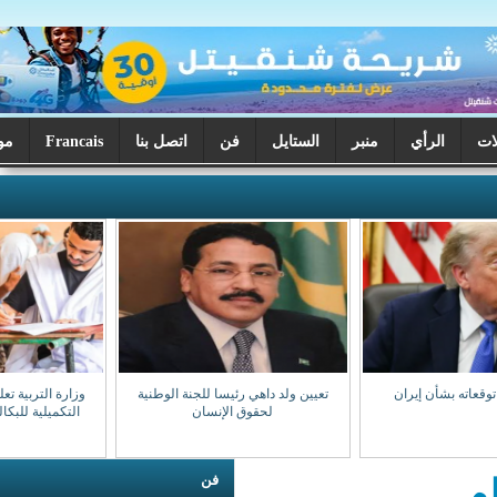
ر
الستايل
فن
اتصل بنا
Francais
موريتانيا اليوم
تعيين ولد داهي رئيسا للجنة الوطنية
وزارة التربية تعلن بدء تصحيح الدورة
لحقوق الإنسان
التكميلية للبكالوريا السبت المقبل
فن