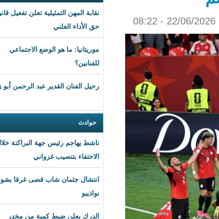
نقابة المهن التمثيلية تعلن تفعيل قانون
حق الأداء العلني
موريتانيا: ما هو الوضع الاجتماعي
للفنانين؟
رحيل الفنان القدير عبد الرحمن أبو زهرة
حوادث
ناشط يهاجم رئيس جهة البراكنة خلال
الاحتفاء بتنصيب غزواني
انتشال جثمان شاب قضى غرقا بشواطئ
نواذيبو
الدرك يعلن ضبط كمية من مخدر