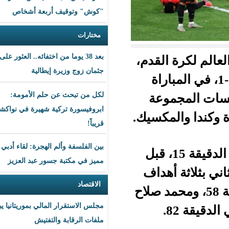
"كوش" وتوقيف أربعة أشخاص
مختارات
بعد 38 يوما من اختفائه.. العثور على
لقدم،
جثمان زوج وزيرة إيطالية
3-1، في المباراة
وعة
لكل من تبحث عن حلم الأمومة:
ابروفيسورة تركية شهيرة في نواكشوط
قريباً!
بين الفلسفة وألم الهجرة: لقاء أدبي
ب النيوزيلندي أولاً عبر فين سورمان في الدقيقة 15، قبل
مميز في مكتبة جسور عبد العزيز
هداف
الاقتصاد
” في الدقيقة 58، ومحمد صلاح
مجلس الاستقرار المالي بموريتانيا يبحث
ملفات الرقابة والتفتيش