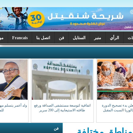
ر
الستايل
فن
اتصل بنا
Francais
موريتانيا اليوم
اتفاقية لتوسعة مستشفى الصداقة ورفع
ولد أعمر يتسلم مهامه نقيبا للهيئة الوطنية
طاقته الاستيعابية إلى 200 سرير
للمحامين
فن
مختلفة