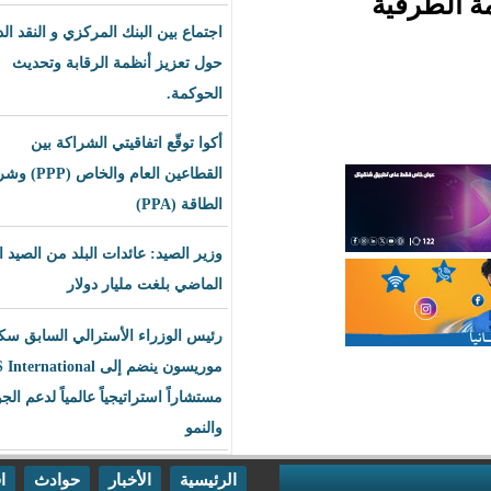
اجتماع بين البنك المركزي و النقد الدولي
حول تعزيز أنظمة الرقابة وتحديث
الحوكمة.
أكوا توقّع اتفاقيتي الشراكة بين
القطاعين العام والخاص (PPP) وشراء
الطاقة (PPA)
وزير الصيد: عائدات البلد من الصيد العام
الماضي بلغت مليار دولار
رئيس الوزراء الأسترالي السابق سكوت
موريسون ينضم إلى BLS International
مستشاراً استراتيجياً عالمياً لدعم الجودة
والنمو
الرئيسية
الأخبار
حوادث
اقتصاد