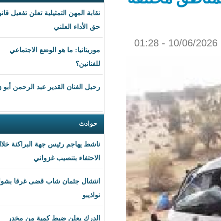
نقابة المهن التمثيلية تعلن تفعيل قانون
حق الأداء العلني
موريتانيا: ما هو الوضع الاجتماعي
للفنانين؟
رحيل الفنان القدير عبد الرحمن أبو زهرة
حوادث
ناشط يهاجم رئيس جهة البراكنة خلال
الاحتفاء بتنصيب غزواني
انتشال جثمان شاب قضى غرقا بشواطئ
نواذيبو
الدرك يعلن ضبط كمية من مخدر