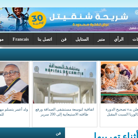
ر
الستايل
فن
اتصل بنا
Francais
موريتانيا اليوم
اتفاقية لتوسعة مستشفى الصداقة ورفع
ولد أعمر يتسلم مهامه نقيبا للهيئة الوطنية
طاقته الاستيعابية إلى 200 سرير
للمحامين
فن
ها