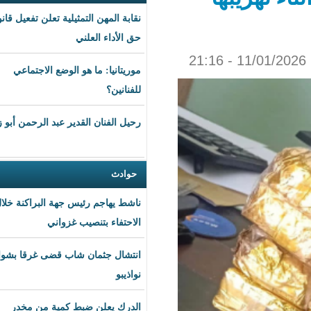
نقابة المهن التمثيلية تعلن تفعيل قانون
حق الأداء العلني
موريتانيا: ما هو الوضع الاجتماعي
للفنانين؟
رحيل الفنان القدير عبد الرحمن أبو زهرة
حوادث
ناشط يهاجم رئيس جهة البراكنة خلال
الاحتفاء بتنصيب غزواني
انتشال جثمان شاب قضى غرقا بشواطئ
نواذيبو
الدرك يعلن ضبط كمية من مخدر