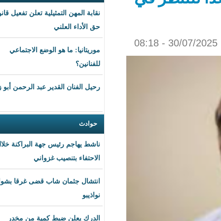
نقابة المهن التمثيلية تعلن تفعيل قانون
حق الأداء العلني
موريتانيا: ما هو الوضع الاجتماعي
للفنانين؟
رحيل الفنان القدير عبد الرحمن أبو زهرة
حوادث
ناشط يهاجم رئيس جهة البراكنة خلال
الاحتفاء بتنصيب غزواني
انتشال جثمان شاب قضى غرقا بشواطئ
نواذيبو
الدرك يعلن ضبط كمية من مخدر