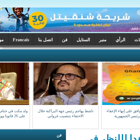
ر
الستايل
فن
اتصل بنا
Francais
موريتانيا اليوم
ناشط يهاجم رئيس جهة البراكنة خلال
ولد مكت في ختام دورة البرلمان: صادقنا
الاحتفاء بتنصيب غزواني
على 26 قانونا ووجهنا 28 سؤالا للوزراء
فن
 في