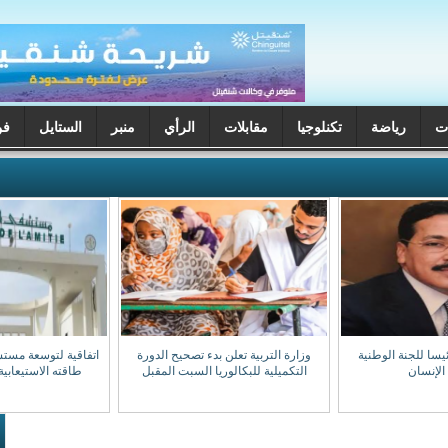
ت
رياضة
تكنلوجيا
مقابلات
الرأي
منبر
الستايل
فن
يسا للجنة الوطنية
وزارة التربية تعلن بدء تصحيح الدورة
اتفاقية لتوسعة مست
الإنسان
التكميلية للبكالوريا السبت المقبل
طاقته الاستيعابية إلى 0