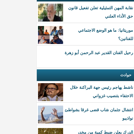
نقابة المهن التمثيلية تعلن تفعيل قانون
حق الأداء العلني
موريتانيا: ما هو الوضع الاجتماعي
للفنانين؟
رحيل الفنان القدير عبد الرحمن أبو زهرة
حوادث
ناشط يهاجم رئيس جهة البراكنة خلال
الاحتفاء بتنصيب غزواني
انتشال جثمان شاب قضى غرقا بشواطئ
نواذيبو
الدرك يعلن ضبط كمية من مخدر