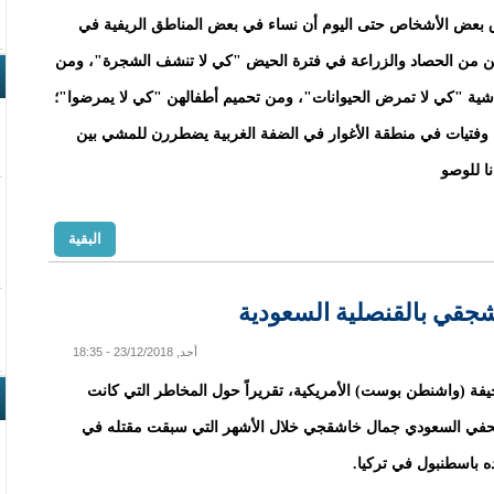
ق بعض الأشخاص حتى اليوم أن نساء في بعض المناطق الريفية في
عن من الحصاد والزراعة في فترة الحيض "كي لا تنشف الشجرة"، ومن
شية "كي لا تمرض الحيوانات"، ومن تحميم أطفالهن "كي لا يمرضوا"؛
 وفتيات في منطقة الأغوار في الضفة الغربية يضطررن للمشي بين
نا للوصو
البقية
شجقي بالقنصلية السعودية
أحد, 23/12/2018 - 18:35
ة (واشنطن بوست) الأمريكية، تقريراً حول المخاطر التي كانت
حفي السعودي جمال خاشقجي خلال الأشهر التي سبقت مقتله في
ده باسطنبول في تركيا.