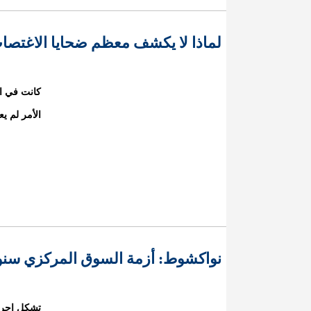
لماذا لا يكشف معظم ضحايا الاغتصا
كانت في ا
الأمر لم يع
نواكشوط: أزمة السوق المركزي سنو
تشكل إجرا