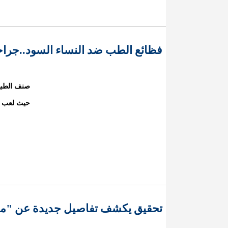
فظائع الطب ضد النساء السود..جراح
صنف الطبي
حيث لعب ال
تحقيق يكشف تفاصيل جديدة عن "مق