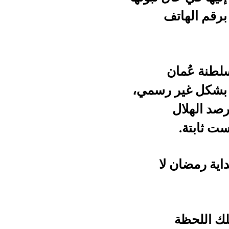
 رسمي،
ا