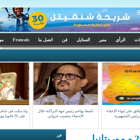
ر
الستايل
فن
اتصل بنا
Francais
موريتانيا اليوم
ناشط يهاجم رئيس جهة البراكنة خلال
ولد مكت في ختام دورة البرلمان: صادقنا
الاحتفاء بتنصيب غزواني
على 26 قانونا ووجهنا 28 سؤالا للوزراء
فن
 و موريتانيا