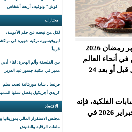
"كوش" وتوقيف أربعة أشخاص
مختارات
لكل من تبحث عن حلم الأمومة:
ابروفيسورة تركية شهيرة في نواكشوط
كية ورؤية الهلال، بات موعد بدء شهر رمضان 2026
قريباً!
عالم
بين الفلسفة وألم الهجرة: لقاء أدبي
الإسلامي، حيث يفطر بعض المسلمين في بعض الدول قبل أو بعد 24
مميز في مكتبة جسور عبد العزيز
فرنسا : شابة موريتانية تصعد سلم
كريدي أجريكول بفضل عملها المتميز
، فإنه
الاقتصاد
أن يبدأ شهر رمضان في حوالي 18 أو 19 فبراير 2026 في
مجلس الاستقرار المالي بموريتانيا يبحث
ملفات الرقابة والتفتيش