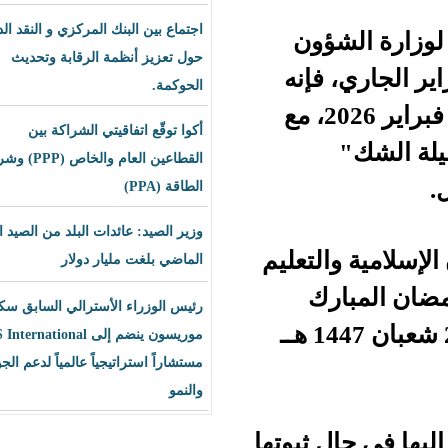
اجتماع بين البنك المركزي و النقد الدولي
ؤون
حول تعزيز أنظمة الرقابة وتحديث
ير الجاري، فإنه
الحوكمة.
من المتوقع أن يكون أول أيام الصيام يوم الخميس 19 فبراير 2026، مع
أكوا توقّع اتفاقيتي الشراكة بين
القطاعين العام والخاص (PPP) وشراء
الطاقة (PPA)
وزير الصيد: عائدات البلد من الصيد العام
لتعليم
الماضي بلغت مليار دولار
ك
رئيس الوزراء الأسترالي السابق سكوت
للعام 1447هـ، مساء يوم الأربعاء (أي ليلة الخميس) 29 شعبان 1447 هــ
موريسون ينضم إلى BLS International
مستشاراً استراتيجياً عالمياً لدعم الجودة
والنمو
 ثبوتها