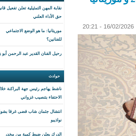
نقابة المهن التمثيلية تعلن تفعيل قانون
حق الأداء العلني
موريتانيا: ما هو الوضع الاجتماعي
للفنانين؟
رحيل الفنان القدير عبد الرحمن أبو زهرة
حوادث
ناشط يهاجم رئيس جهة البراكنة خلال
الاحتفاء بتنصيب غزواني
انتشال جثمان شاب قضى غرقا بشواطئ
نواذيبو
الدرك يعلن ضبط كمية من مخدر