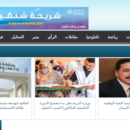
ت
رياضة
تكنلوجيا
مقابلات
الرأي
منبر
الستايل
فن
يسا للجنة الوطنية
وزارة التربية تعلن بدء تصحيح الدورة
اتفاقية لتوسعة مست
الإنسان
التكميلية للبكالوريا السبت المقبل
طاقته الاستيعابية إلى 0