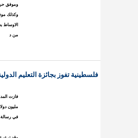
وموفق حرب
وكذلك موف
الاوساط بعد
من د
فلسطينية تفوز بجائزة التعليم الدولي
فازت المدر
في رسالة ب
وقد ترعرعت