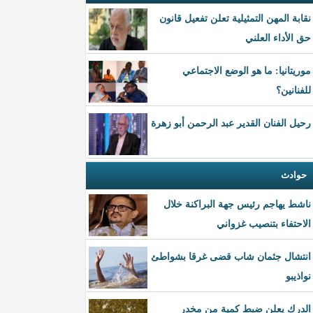
نقابة المهن التمثيلية تعلن تفعيل قانون
حق الأداء العلني
موريتانيا: ما هو الوضع الاجتماعي
للفنانين؟
رحيل الفنان القدير عبد الرحمن أبو زهرة
حوادث
ناشط يهاجم رئيس جهة البراكنة خلال
الاحتفاء بتنصيب غزواني
انتشال جثمان شاب قضى غرقا بشواطئ
نواذيبو
الدرك يعلن ضبط كمية من مخدر