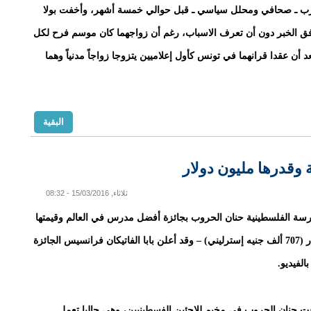
 ـ صحافي ومحلل سياسي ـ قبل حوالي خمسة أشهر، وأخفت بولا
ق الخبر دون أن تعرف الاسباب، رغم أن زواجهما كان موسم فرح لكل
 أن عقدا قرانهما في تونس كأول إعلاميين يتزوجا زواجاً مدنياً وهما
البقية
ة وقدرها مليون دولار
ثلاثاء, 15/03/2016 - 08:32
سة الفلسطينية حنان الحروب بجائزة أفضل مدرس في العالم وقيمتها
مليون دولار (707 ألف جنيه إسترليني) – وقد أعلن بابا الفاتيكان فرانسيس الجائزة
الفيديو.
 حنان الحروب في مخيم للاجئين الفسطينيين، وهي حاليا تعمل