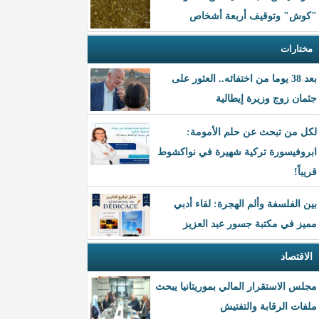
"كوش" وتوقيف أربعة أشخاص
مختارات
بعد 38 يوما من اختفائه.. العثور على
جثمان زوج وزيرة إيطالية
لكل من تبحث عن حلم الأمومة:
ابروفيسورة تركية شهيرة في نواكشوط
قريباً!
بين الفلسفة وألم الهجرة: لقاء أدبي
مميز في مكتبة جسور عبد العزيز
الاقتصاد
مجلس الاستقرار المالي بموريتانيا يبحث
ملفات الرقابة والتفتيش