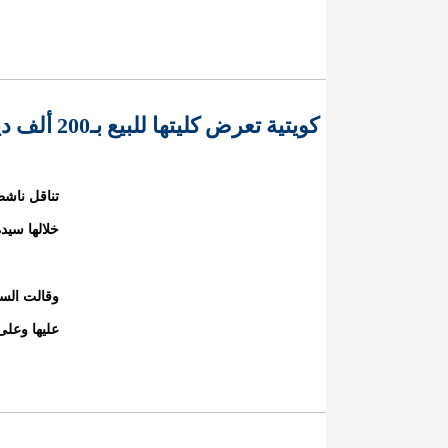
كويتية تعرض كليتها للبيع بـ200 ألف دينار لتراكم الديون
تناقل ناشط
خلالها سيدة كويتية
وقالت السي
عليها وعلى 