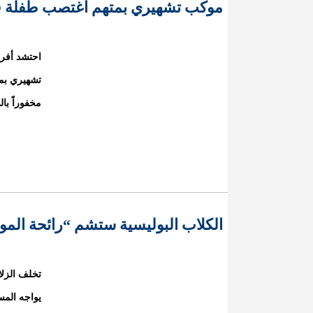
موكب تشهيري بمتهم اغتصب طفلة في
احتشد أفر
تشهيري بم
مخفوراً بال
الكلاب البوليسية ستشم “رائحة الم
تخلف الزلا
يواجه المس