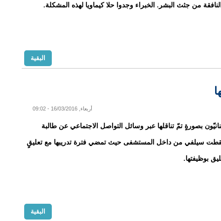
النافقة من جثث البشر. الخبراء وجدوا حلا كيماويا لهذه المشكلة.
البقية
ا
أربعاء, 16/03/2016 - 09:02
انيّون بصورةٍ تمّ تناقلها عبر وسائل التواصل الاجتماعي عن طالبة
قطت سيلفي من داخل المستشفى حيث تمضي فترة تدريبها مع تعليقٍ
يليق بوظيفتها.
البقية