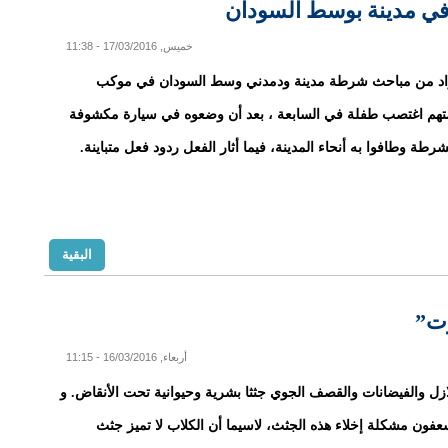
 مدينة بوسط السودان‎
خميس, 17/03/2016 - 11:38
اد من مباحث شرطة مدينة ودمدني وسط السودان في موكب
تهم اغتصب طفلة في السابعة ، بعد أن وضعوه في سيارة مكشوفة
شرطة وطافوا به أنحاء المدينة، فيما أثار الفعل ردود فعل متباينة.
البقية
وت”
أربعاء, 16/03/2016 - 11:15
زل والفيضانات والقصف الجوي جثثا بشرية وحيوانية تحت الأنقاض. و
عفون مشكلة إخلاء هذه الجثث، لاسيما أن الكلاب لا تميز جثث