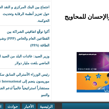
اجتماع بين البنك المركزي و النقد الدولي
حول تعزيز أنظمة الرقابة وتحديث
حاويج
الحوكمة.
أكوا توقّع اتفاقيتي الشراكة بين
القطاعين العام والخاص (PPP) وشراء
الطاقة (PPA)
وزير الصيد: عائدات البلد من الصيد العام
الماضي بلغت مليار دولار
رئيس الوزراء الأسترالي السابق سكوت
موريسون ينضم إلى BLS International
مستشاراً استراتيجياً عالمياً لدعم الجودة
والنمو
الرئيسية
الأخبار
حوادث
اقتصاد