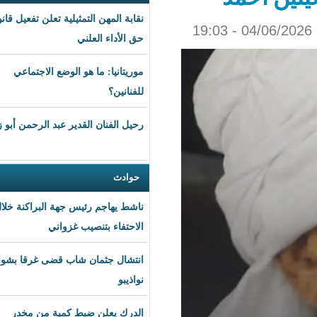
نقابة المهن التمثيلية تعلن تفعيل قانون
حق الأداء العلني
موريتانيا: ما هو الوضع الاجتماعي
للفنانين؟
رحيل الفنان القدير عبد الرحمن أبو زهرة
حوادث
ناشط يهاجم رئيس جهة البراكنة خلال
الاحتفاء بتنصيب غزواني
انتشال جثمان شاب قضى غرقا بشواطئ
نواذيبو
الدرك يعلن ضبط كمية من مخدر