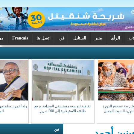
ر
الستايل
فن
اتصل بنا
Francais
موريتانيا اليوم
اتفاقية لتوسعة مستشفى الصداقة ورفع
ولد أعمر يتسلم مهامه نقيبا للهيئة الوطنية
طاقته الاستيعابية إلى 200 سرير
للمحامين
فن
د