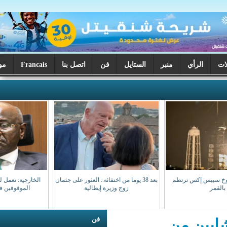
ر
الستايل
فن
اتصل بنا
Francais
موريتانيا اليوم
بعد 38 يوما من اختفائه.. العثور على جثمان
الخارجية: نعمل لضمان عودة مواطنينا
زوج وزيرة إيطالية
الموقوفين في مالي سالمين
فن