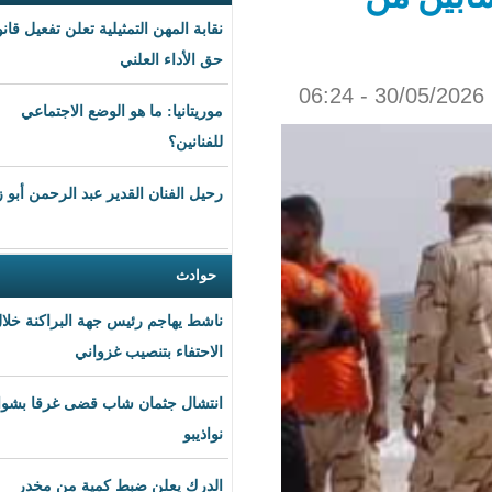
نقابة المهن التمثيلية تعلن تفعيل قانون
حق الأداء العلني
موريتانيا: ما هو الوضع الاجتماعي
للفنانين؟
رحيل الفنان القدير عبد الرحمن أبو زهرة
حوادث
ناشط يهاجم رئيس جهة البراكنة خلال
الاحتفاء بتنصيب غزواني
انتشال جثمان شاب قضى غرقا بشواطئ
نواذيبو
الدرك يعلن ضبط كمية من مخدر