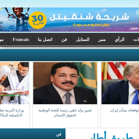
ر
الستايل
فن
اتصل بنا
Francais
موريتانيا اليوم
تعيين ولد داهي رئيسا للجنة الوطنية
وزارة التربية تعلن بدء تصحيح الدورة
لحقوق الإنسان
التكميلية للبكالوريا السبت المقبل
فن
طار