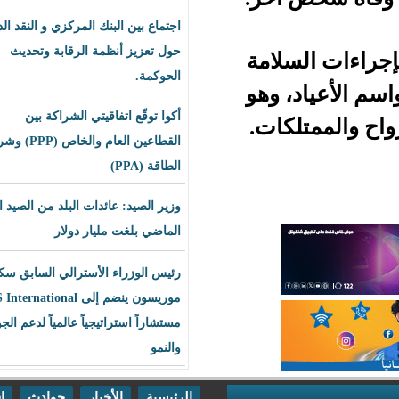
اجتماع بين البنك المركزي و النقد الدولي
حول تعزيز أنظمة الرقابة وتحديث
لامة
الحوكمة.
 وهو
أكوا توقّع اتفاقيتي الشراكة بين
كات.
القطاعين العام والخاص (PPP) وشراء
الطاقة (PPA)
وزير الصيد: عائدات البلد من الصيد العام
الماضي بلغت مليار دولار
رئيس الوزراء الأسترالي السابق سكوت
موريسون ينضم إلى BLS International
مستشاراً استراتيجياً عالمياً لدعم الجودة
والنمو
الرئيسية
الأخبار
حوادث
اقتصاد