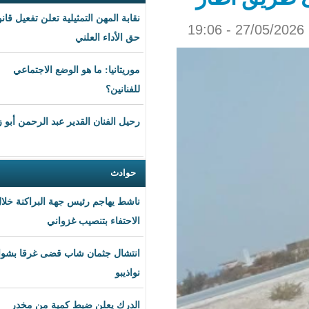
نقابة المهن التمثيلية تعلن تفعيل قانون
حق الأداء العلني
موريتانيا: ما هو الوضع الاجتماعي
للفنانين؟
رحيل الفنان القدير عبد الرحمن أبو زهرة
حوادث
ناشط يهاجم رئيس جهة البراكنة خلال
الاحتفاء بتنصيب غزواني
انتشال جثمان شاب قضى غرقا بشواطئ
نواذيبو
الدرك يعلن ضبط كمية من مخدر