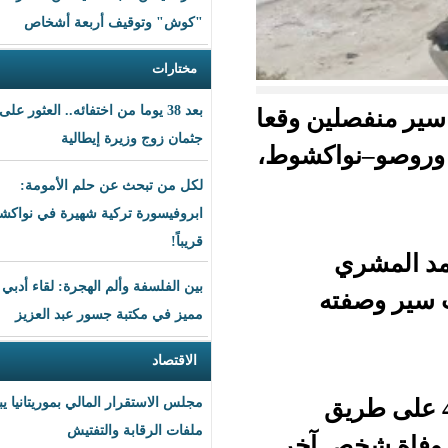
"كوش" وتوقيف أربعة أشخاص
مختارات
بعد 38 يوما من اختفائه.. العثور على
ن وقعا
جثمان زوج وزيرة إيطالية
كشوط،
لكل من تبحث عن حلم الأمومة:
ابروفيسورة تركية شهيرة في نواكشوط
قريباً!
بين الفلسفة وألم الهجرة: لقاء أدبي
مميز في مكتبة جسور عبد العزيز
الاقتصاد
يق
مجلس الاستقرار المالي بموريتانيا يبحث
ملفات الرقابة والتفتيش
آخر.