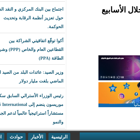
اجتماع بين البنك المركزي و النقد الدولي
حول تعزيز أنظمة الرقابة وتحديث
الحوكمة.
أكوا توقّع اتفاقيتي الشراكة بين
القطاعين العام والخاص (PPP) وشراء
الطاقة (PPA)
وزير الصيد: عائدات البلد من الصيد العام
الماضي بلغت مليار دولار
رئيس الوزراء الأسترالي السابق سكوت
موريسون ينضم إلى BLS International
مستشاراً استراتيجياً عالمياً لدعم الجودة
والنمو
الرئيسية
الأخبار
حوادث
اقتصاد