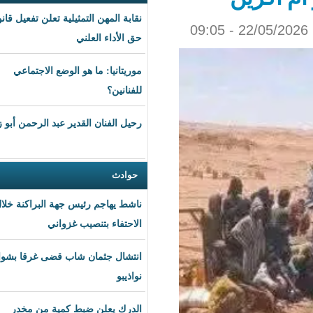
نقابة المهن التمثيلية تعلن تفعيل قانون
حق الأداء العلني
موريتانيا: ما هو الوضع الاجتماعي
للفنانين؟
رحيل الفنان القدير عبد الرحمن أبو زهرة
حوادث
ناشط يهاجم رئيس جهة البراكنة خلال
الاحتفاء بتنصيب غزواني
انتشال جثمان شاب قضى غرقا بشواطئ
نواذيبو
الدرك يعلن ضبط كمية من مخدر