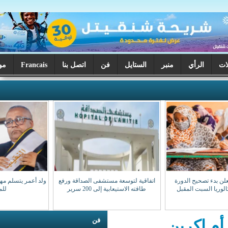
ر
الستايل
فن
اتصل بنا
Francais
موريتانيا اليوم
اتفاقية لتوسعة مستشفى الصداقة ورفع
ولد أعمر يتسلم مهامه نقيبا للهيئة الوطنية
طاقته الاستيعابية إلى 200 سرير
للمحامين
فن