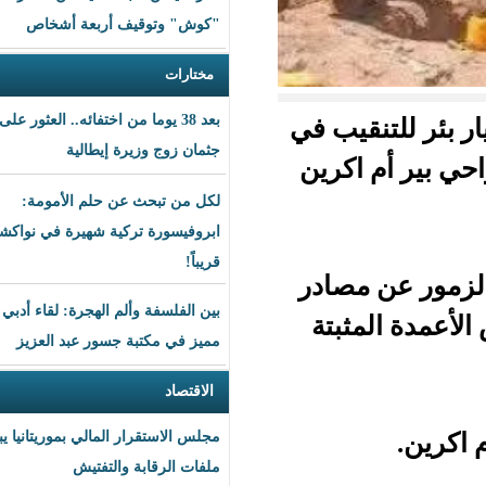
"كوش" وتوقيف أربعة أشخاص
مختارات
بعد 38 يوما من اختفائه.. العثور على
يب في
جثمان زوج وزيرة إيطالية
بير أم اكرين
لكل من تبحث عن حلم الأمومة:
ابروفيسورة تركية شهيرة في نواكشوط
قريباً!
صادر
بين الفلسفة وألم الهجرة: لقاء أدبي
بتة
مميز في مكتبة جسور عبد العزيز
الاقتصاد
مجلس الاستقرار المالي بموريتانيا يبحث
ملفات الرقابة والتفتيش