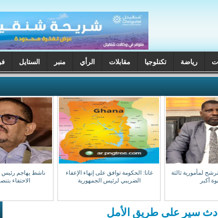
ت
رياضة
تكنلوجيا
مقابلات
الرأي
منبر
الستايل
فن
ترشح لمأمورية ثالثة
غانا: الحكومة توافق على إنهاء الإعفاء
ناشط يهاجم رئيس جه
وة أكبر
الضريبي لرئيس الجمهورية
الاحتفاء بتن