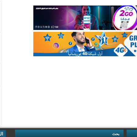
ال
بحث