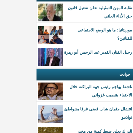
نقابة المهن التمثيلية تعلن تفعيل قانون
حق الأداء العلني
موريتانيا: ما هو الوضع الاجتماعي
للفنانين؟
رحيل الفنان القدير عبد الرحمن أبو زهرة
حوادث
ناشط يهاجم رئيس جهة البراكنة خلال
الاحتفاء بتنصيب غزواني
انتشال جثمان شاب قضى غرقا بشواطئ
نواذيبو
الدرك يعلن ضبط كمية من مخدر