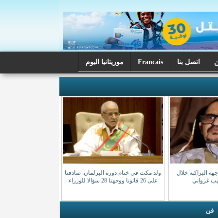
اتصل بنا
Francais
موريتانيا اليوم
ة البراكنة خلال
ولد مكت في ختام دورة البرلمان: صادقنا
صيب غزواني
على 26 قانونا ووجهنا 28 سؤالا للوزراء
فن