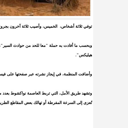
توفي ثلاثة أشخاص، الخميس، وأصيب ثلاثة آخرون بجروح متفاوتة، إث
وبحسب ما أفادت به حملة "معا للحد من حوادث السير"، فإ
هيليكس".
وأضافت المنظمة، في إيجاز نشرته عبر صفحتها على فيسبو
وتشهد طريق الأمل، التي تربط العاصمة نواكشوط بعدد من
تُعزى إلى السرعة المفرطة أو تهالك بعض المقاطع الطريقي