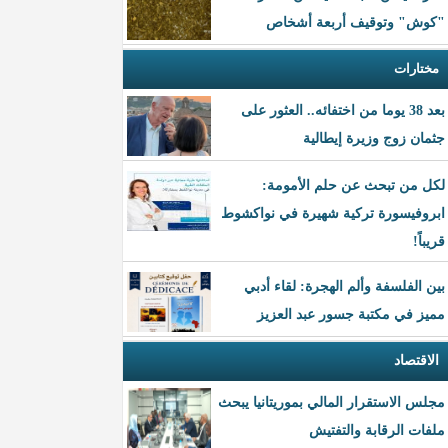
"كوش" وتوقيف أربعة أشخاص
مختارات
بعد 38 يوما من اختفائه.. العثور على
جثمان زوج وزيرة إيطالية
لكل من تبحث عن حلم الأمومة:
ابروفيسورة تركية شهيرة في نواكشوط
قريباً!
بين الفلسفة وألم الهجرة: لقاء أدبي
مميز في مكتبة جسور عبد العزيز
الاقتصاد
مجلس الاستقرار المالي بموريتانيا يبحث
ملفات الرقابة والتفتيش