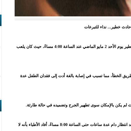
تعرض الصبي الموريتاني أبو إبراهيم ديغو لحادث منزلي خطير يوم الأحد 2 مايو الماضي عند الساعة 4:00 مساءً، حيث كان يلعب
يق الخطأ، مما تسبب في إصابة بالغة أدت إلى فقدان الطفل عدة
 لم يكن بالإمكان سوى تطهير الجرح وتضميده في حالة طارئة.
ونظرًا لخطورة وضعية الطفل، تم تحويلهم إلى روصو. وبعد انتظار دام عدة ساعات حتى الساعة 8:00 مساءً، أفاد الأطباء بأنه لا