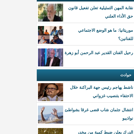
نقابة المهن التمثيلية تعلن تفعيل قانون
حق الأداء العلني
موريتانيا: ما هو الوضع الاجتماعي
للفنانين؟
رحيل الفنان القدير عبد الرحمن أبو زهرة
حوادث
ناشط يهاجم رئيس جهة البراكنة خلال
الاحتفاء بتنصيب غزواني
انتشال جثمان شاب قضى غرقا بشواطئ
نواذيبو
الدرك يعلن ضبط كمية من مخدر