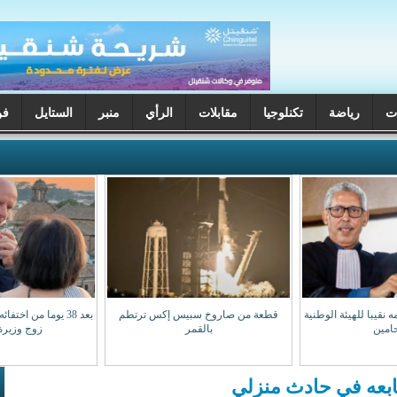
ت
رياضة
تكنلوجيا
مقابلات
الرأي
منبر
الستايل
فن
 نقيبا للهيئة الوطنية
قطعة من صاروخ سبيس إكس ترتطم
بعد 38 يوما من اخت
امين
بالقمر
زوج وزيرة 
ابعه في حادث منزلي