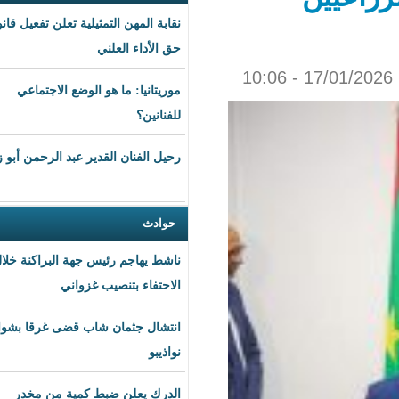
نقابة المهن التمثيلية تعلن تفعيل قانون
حق الأداء العلني
موريتانيا: ما هو الوضع الاجتماعي
للفنانين؟
رحيل الفنان القدير عبد الرحمن أبو زهرة
حوادث
ناشط يهاجم رئيس جهة البراكنة خلال
الاحتفاء بتنصيب غزواني
انتشال جثمان شاب قضى غرقا بشواطئ
نواذيبو
الدرك يعلن ضبط كمية من مخدر