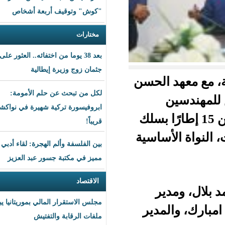
"كوش" وتوقيف أربعة أشخاص
مختارات
بعد 38 يوما من اختفائه.. العثور على
جثمان زوج وزيرة إيطالية
الحسن
لكل من تبحث عن حلم الأمومة:
ابروفيسورة تركية شهيرة في نواكشوط
تكفلان تكوين 15 إطارًا بسلك
قريباً!
ساسية
بين الفلسفة وألم الهجرة: لقاء أدبي
مميز في مكتبة جسور عبد العزيز
الاقتصاد
ر
مجلس الاستقرار المالي بموريتانيا يبحث
مدير
ملفات الرقابة والتفتيش