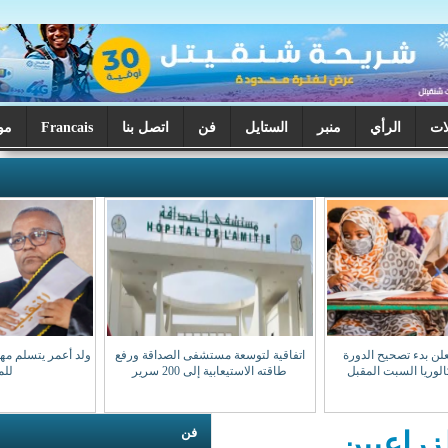
ر
الستايل
فن
اتصل بنا
Francais
موريتانيا اليوم
اتفاقية لتوسعة مستشفى الصداقة ورفع
ولد أعمر يتسلم مهامه نقيبا للهيئة الوطنية
طاقته الاستيعابية إلى 200 سرير
للمحامين
فن