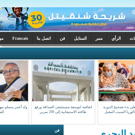
ر
الستايل
فن
اتصل بنا
Francais
موريتانيا اليوم
اتفاقية لتوسعة مستشفى الصداقة ورفع
ولد أعمر يتسلم مهامه نقيبا للهيئة الوطنية
طاقته الاستيعابية إلى 200 سرير
للمحامين
فن