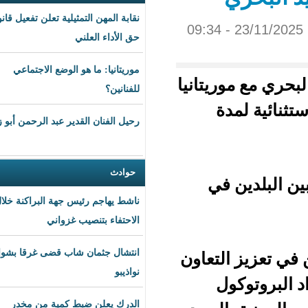
نقابة المهن التمثيلية تعلن تفعيل قانون
حق الأداء العلني
موريتانيا: ما هو الوضع الاجتماعي
يتانيا
للفنانين؟
ة
رحيل الفنان القدير عبد الرحمن أبو زهرة
حوادث
في
ناشط يهاجم رئيس جهة البراكنة خلال
الاحتفاء بتنصيب غزواني
انتشال جثمان شاب قضى غرقا بشواطئ
لتعاون
نواذيبو
ل
الدرك يعلن ضبط كمية من مخدر