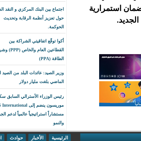
ستمرارية
اجتماع بين البنك المركزي و النقد الدولي
حول تعزيز أنظمة الرقابة وتحديث
الحوكمة.
أكوا توقّع اتفاقيتي الشراكة بين
القطاعين العام والخاص (PPP) وشراء
الطاقة (PPA)
وزير الصيد: عائدات البلد من الصيد العام
الماضي بلغت مليار دولار
رئيس الوزراء الأسترالي السابق سكوت
موريسون ينضم إلى BLS International
مستشاراً استراتيجياً عالمياً لدعم الجودة
والنمو
الرئيسية
الأخبار
حوادث
اقتصاد