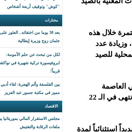
لصيد
"كوش" وتوقيف أربعة أشخاص
مختارات
ذه
بعد 38 يوما من اختفائه.. العثور على
جثمان زوج وزيرة إيطالية
لكل من تبحث عن حلم الأمومة:
ابروفيسورة تركية شهيرة في نواكشوط
قريباً!
بين الفلسفة وألم الهجرة: لقاء أدبي
مميز في مكتبة جسور عبد العزيز
نواكشوط، ودخل حيز التنفيذ في الـ 23 يوليو 2024، وانتهى في الـ 22
الاقتصاد
مجلس الاستقرار المالي بموريتانيا يبحث
ً لمدة
ملفات الرقابة والتفتيش