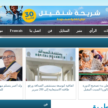
ر
الستايل
فن
اتصل بنا
Francais
موريتانيا اليوم
اتفاقية لتوسعة مستشفى الصداقة ورفع
ولد أعمر يتسلم مهامه نقيبا للهيئة الوطنية
طاقته الاستيعابية إلى 200 سرير
للمحامين
فن