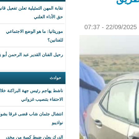
نقابة المهن التمثيلية تعلن تفعيل قانون
حق الأداء العلني
موريتانيا: ما هو الوضع الاجتماعي
للفنانين؟
رحيل الفنان القدير عبد الرحمن أبو زهرة
حوادث
ناشط يهاجم رئيس جهة البراكنة خلال
الاحتفاء بتنصيب غزواني
انتشال جثمان شاب قضى غرقا بشواطئ
نواذيبو
الدرك يعلن ضبط كمية من مخدر