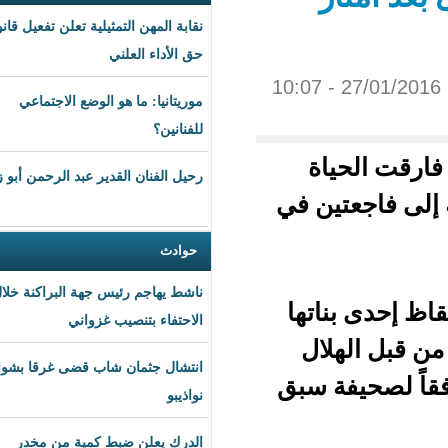
نقابة المهن التمثيلية تعلن تفعيل قانون
حق الأداء العلني
موريتانيا: ما هو الوضع الاجتماعي
للفنانين؟
ة
رحيل الفنان القدير عبد الرحمن أبو زهرة
ن في
حوادث
ناشط يهاجم رئيس جهة البراكنة خلال
تها
الاحتفاء بتنصيب غزواني
ال
انتشال جثمان شاب قضى غرقا بشواطئ
 سبق
نواذيبو
الدرك يعلن ضبط كمية من مخدر