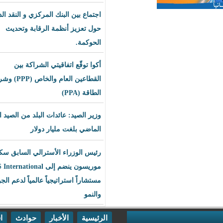
اجتماع بين البنك المركزي و النقد الدولي
حول تعزيز أنظمة الرقابة وتحديث
الحوكمة.
أكوا توقّع اتفاقيتي الشراكة بين
القطاعين العام والخاص (PPP) وشراء
الطاقة (PPA)
وزير الصيد: عائدات البلد من الصيد العام
الماضي بلغت مليار دولار
رئيس الوزراء الأسترالي السابق سكوت
موريسون ينضم إلى BLS International
مستشاراً استراتيجياً عالمياً لدعم الجودة
والنمو
الرئيسية
الأخبار
حوادث
اقتصاد