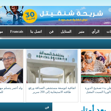
ر
الستايل
فن
اتصل بنا
Francais
موريتانيا اليوم
اتفاقية لتوسعة مستشفى الصداقة ورفع
ولد أعمر يتسلم مهامه نقيبا للهيئة الوطنية
طاقته الاستيعابية إلى 200 سرير
للمحامين
فن