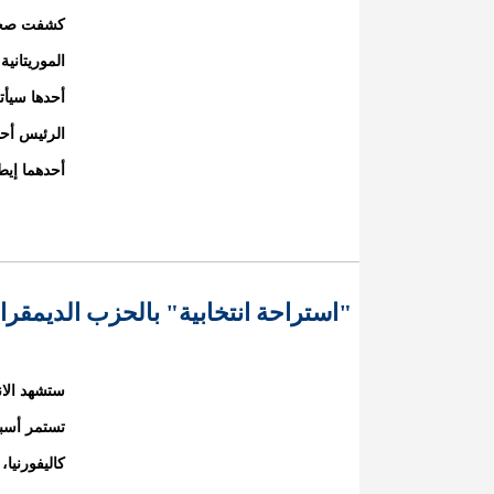
كشفت صحيفة
أحدها سيأت
الرئيس أحم
أحدهما إيط
"استراحة انتخابية" بالحزب الديمق
ستشهد الان
تستمر أسبو
كاليفورنيا،