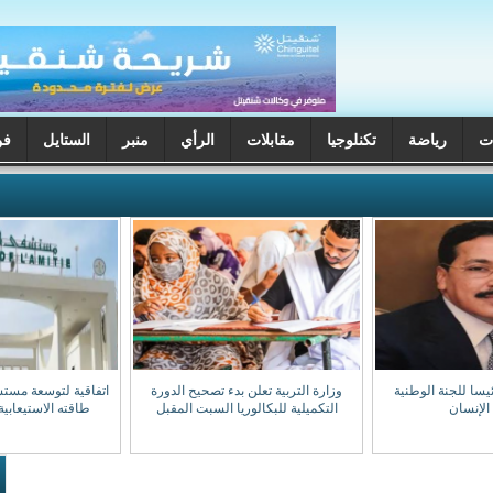
ت
رياضة
تكنلوجيا
مقابلات
الرأي
منبر
الستايل
فن
يسا للجنة الوطنية
وزارة التربية تعلن بدء تصحيح الدورة
اتفاقية لتوسعة مست
الإنسان
التكميلية للبكالوريا السبت المقبل
طاقته الاستيعابية إلى 0