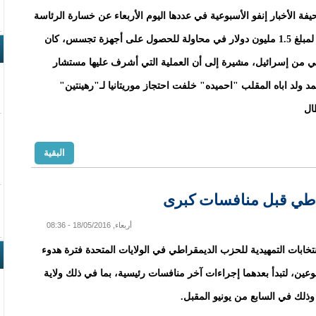
 الأخبار إنفو الأسبوعية في عددها اليوم الأربعاء عن خسارة الرئاسة
الموريتانية لمبلغ 1.5 مليون دولار في محاولة للحصول على أجهزة تجسس، كان
ي من إسرائيل، مشيرة إلى أن العملية التي أشرف عليها مستشار
د ولد اباه المقلب "احميده" خلفت احتجاز موريتانيا لـ"رهينتين"
ال
البقية
راطي قبل منافسات كبرى
أربعاء, 18/05/2016 - 08:36
تخابات التمهيدية للحزب الديمقراطي في الولايات المتحدة فترة هدوء
عين، لتبدأ بعدهما إجراءات آخر منافسات رئيسية، بما في ذلك ولاية
 وذلك في السابع من يونيو المقبل.