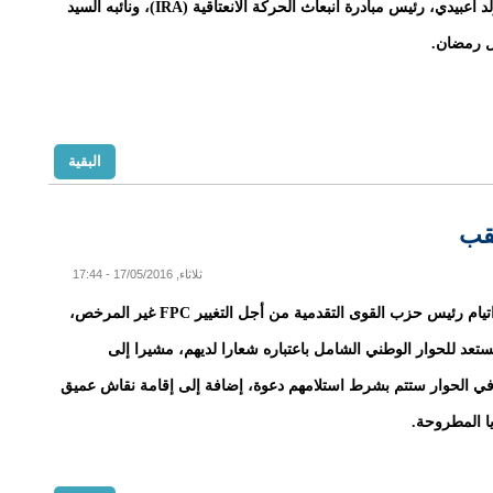
ولد الداه ولد اعبيدي، رئيس مبادرة انبعاث الحركة الانعتاقية (IRA)، ونائبه السيد
ال رمضان.
البقية
ثلاثاء, 17/05/2016 - 17:44
قال صمبا اتيام رئيس حزب القوى التقدمية من أجل التغيير FPC غير المرخص،
تعد للحوار الوطني الشامل باعتباره شعارا لديهم، مشيرا إلى
ي الحوار ستتم بشرط استلامهم دعوة، إضافة إلى إقامة نقاش عميق
ا المطروحة.