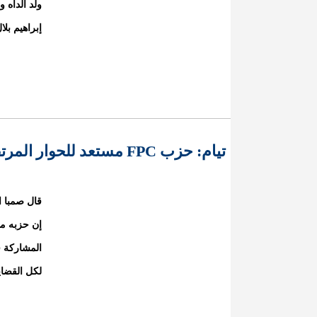
إبراهيم بل
تيام: حزب FPC مستعد للحوار المرتقب
إن حزبه مس
المشاركة ف
لكل القضاي