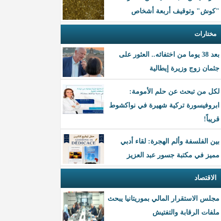
"كوش" وتوقيف أربعة أشخاص
مختارات
بعد 38 يوما من اختفائه.. العثور على
جثمان زوج وزيرة إيطالية
لكل من تبحث عن حلم الأمومة:
ابروفيسورة تركية شهيرة في نواكشوط
قريباً!
بين الفلسفة وألم الهجرة: لقاء أدبي
مميز في مكتبة جسور عبد العزيز
الاقتصاد
مجلس الاستقرار المالي بموريتانيا يبحث
ملفات الرقابة والتفتيش