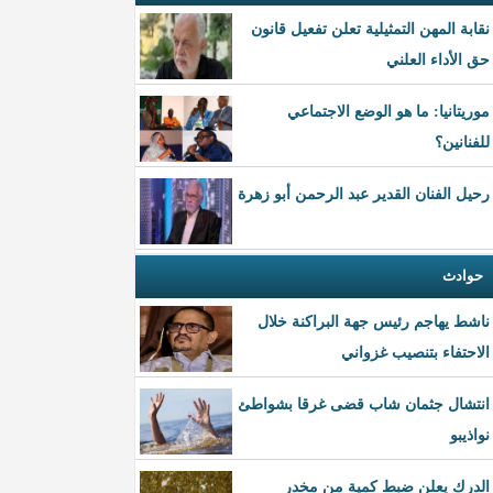
نقابة المهن التمثيلية تعلن تفعيل قانون
حق الأداء العلني
موريتانيا: ما هو الوضع الاجتماعي
للفنانين؟
رحيل الفنان القدير عبد الرحمن أبو زهرة
حوادث
ناشط يهاجم رئيس جهة البراكنة خلال
الاحتفاء بتنصيب غزواني
انتشال جثمان شاب قضى غرقا بشواطئ
نواذيبو
الدرك يعلن ضبط كمية من مخدر