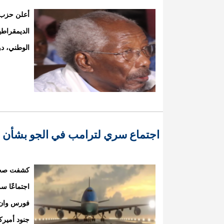
أعلن حزب 
الديمقراطي
الوطني، دو
اجتماع سري لترامب في الجو بشأن إ
كشفت صحيف
اجتماعًا س
جنود أمير