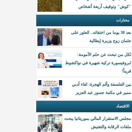
"كوش" وتوقيف أربعة أشخاص
مختارات
بعد 38 يوما من اختفائه.. العثور على
جثمان زوج وزيرة إيطالية
لكل من تبحث عن حلم الأمومة:
ابروفيسورة تركية شهيرة في نواكشوط
قريباً!
بين الفلسفة وألم الهجرة: لقاء أدبي
مميز في مكتبة جسور عبد العزيز
الاقتصاد
مجلس الاستقرار المالي بموريتانيا يبحث
ملفات الرقابة والتفتيش