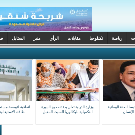
ت
رياضة
تكنلوجيا
مقابلات
الرأي
منبر
الستايل
فن
يسا للجنة الوطنية
وزارة التربية تعلن بدء تصحيح الدورة
اتفاقية لتوسعة مست
الإنسان
التكميلية للبكالوريا السبت المقبل
طاقته الاستيعابية إلى 0