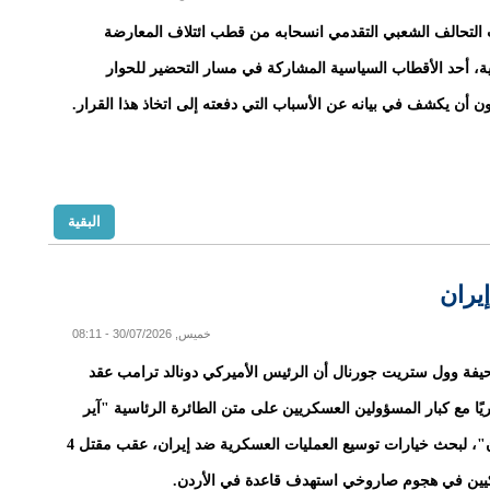
التحالف الشعبي التقدمي انسحابه من قطب ائتلاف المعارضة
ة، أحد الأقطاب السياسية المشاركة في مسار التحضير للحوار
ن أن يكشف في بيانه عن الأسباب التي دفعته إلى اتخاذ هذا القرار.
البقية
يران
خميس, 30/07/2026 - 08:11
ة وول ستريت جورنال أن الرئيس الأميركي دونالد ترامب عقد
ريًا مع كبار المسؤولين العسكريين على متن الطائرة الرئاسية "آير
فورس وان"، لبحث خيارات توسيع العمليات العسكرية ضد إيران، عقب مقتل 4
كيين في هجوم صاروخي استهدف قاعدة في الأردن.