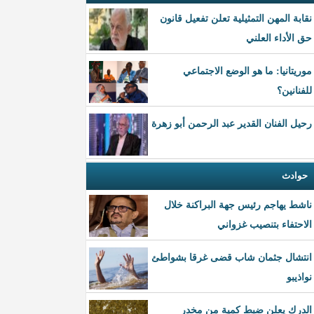
نقابة المهن التمثيلية تعلن تفعيل قانون
حق الأداء العلني
موريتانيا: ما هو الوضع الاجتماعي
للفنانين؟
رحيل الفنان القدير عبد الرحمن أبو زهرة
حوادث
ناشط يهاجم رئيس جهة البراكنة خلال
الاحتفاء بتنصيب غزواني
انتشال جثمان شاب قضى غرقا بشواطئ
نواذيبو
الدرك يعلن ضبط كمية من مخدر