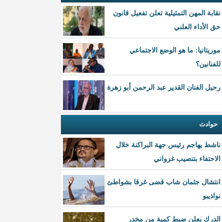
نقابة المهن التمثيلية تعلن تفعيل قانون
حق الأداء العلني
موريتانيا: ما هو الوضع الاجتماعي
للفنانين؟
رحيل الفنان القدير عبد الرحمن أبو زهرة
حوادث
ناشط يهاجم رئيس جهة البراكنة خلال
الاحتفاء بتنصيب غزواني
انتشال جثمان شاب قضى غرقا بشواطئ
نواذيبو
الدرك يعلن ضبط كمية من مخدر