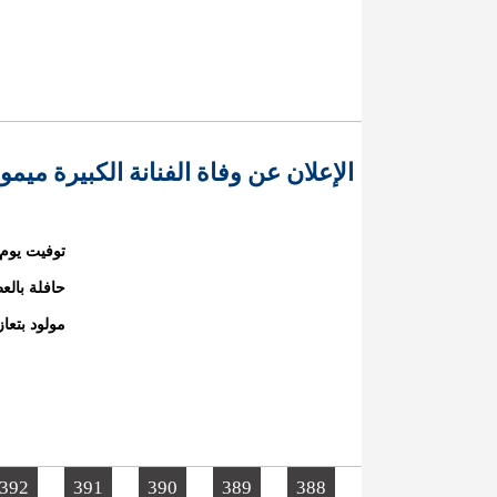
الإعلان عن وفاة الفنانة الكبيرة ميمو
توفيت يوم 
حافلة بالعط
مولود بتعاز
392
391
390
389
388
الصفحات