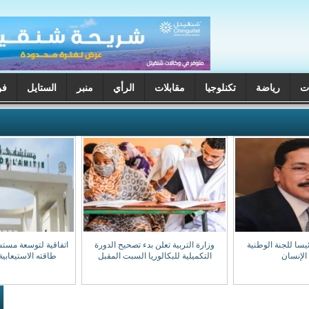
ت
رياضة
تكنلوجيا
مقابلات
الرأي
منبر
الستايل
فن
يسا للجنة الوطنية
وزارة التربية تعلن بدء تصحيح الدورة
اتفاقية لتوسعة مست
الإنسان
التكميلية للبكالوريا السبت المقبل
طاقته الاستيعابية إلى 0