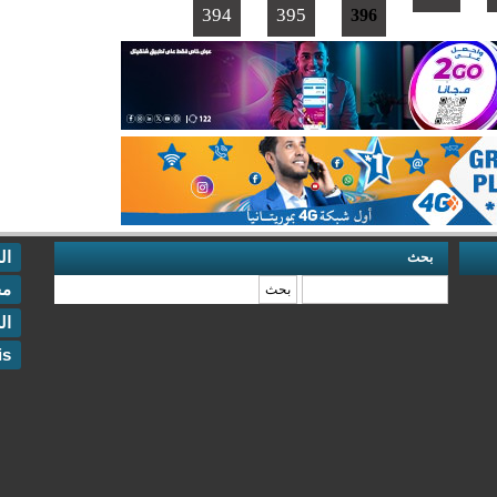
394
395
396
ال
بحث
‏بحث ‏
مخ
ال
is