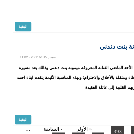
البقية
نة بنت دندني
سبت, 28/11/2015 - 11:02
الأحد الماضي الفنانة المعروفة ميمونة بنت دندني وذالك بعد مسيرة
اء ومثقلة بالأخلاق والاحترام؛ وبهذه المناسبة الأليمة يتقدم ابناء احمد
يهم القلبية إلى عائلة الفقيدة
البقية
« الأولى
‹ السابقة
…
393