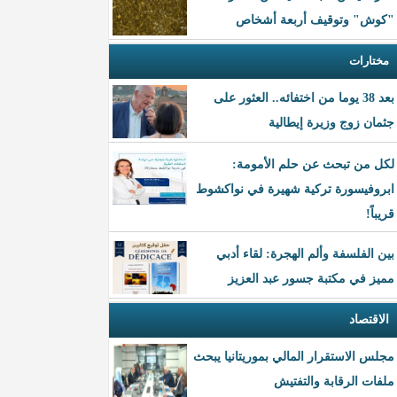
"كوش" وتوقيف أربعة أشخاص
مختارات
بعد 38 يوما من اختفائه.. العثور على
جثمان زوج وزيرة إيطالية
لكل من تبحث عن حلم الأمومة:
ابروفيسورة تركية شهيرة في نواكشوط
قريباً!
بين الفلسفة وألم الهجرة: لقاء أدبي
مميز في مكتبة جسور عبد العزيز
الاقتصاد
مجلس الاستقرار المالي بموريتانيا يبحث
ملفات الرقابة والتفتيش