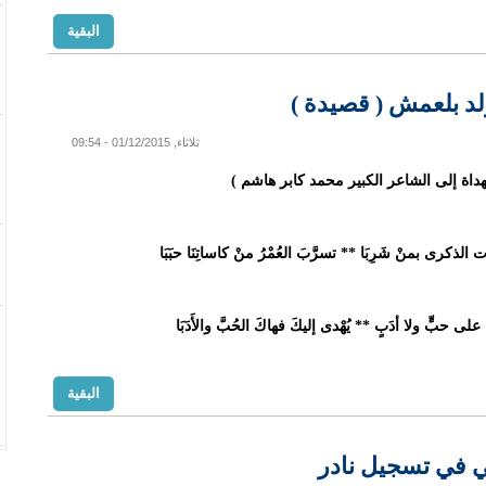
البقية
لد بلعمش ( قصيدة )
ثلاثاء, 01/12/2015 - 09:54
داة إلى الشاعر الكبير محمد كابر هاشم )
 الذكرى بمنْ شَرِبَا ** تسرَّبَ العُمْرُ منْ كاساتِنَا حبَبَا
 على حبٍّ ولا أدَبٍ ** يُهْدى إليكَ فهاكَ الحُبَّ والأَدَبَا
البقية
مي في تسجيل نادر