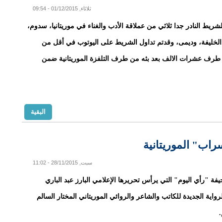
ثلاثاء, 01/12/2015 - 09:54
لشريط النادر جدا ثلاثي من عملاقة الأدب والغناء في موريتانيا، سدوم،
الخليفة، وديمى، وقدتم تداول الشريط على اليوتوب في أقل من
طرف عشرات الالف بعد بثه من طرف التلفزة الموريتانية ضمن
البقية
راب" الموريتانية
سبت, 28/11/2015 - 11:02
ة "رأي اليوم" التي يرأس تحريرها الإعلامي البارز عبد الباري
رواية الجديدة للكاتب والشاعر والروائي الموريتاني المختار السالم