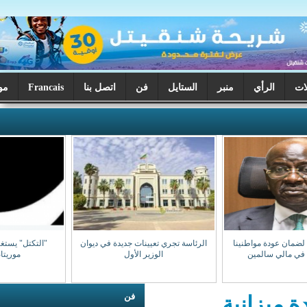
ر
الستايل
فن
اتصل بنا
Francais
موريتانيا اليوم
الرئاسة تجري تعيينات جديدة في ديوان
"التكتل" يستغرب تكرر استهداف
الوزير الأول
موريتانيين بمالي
فن