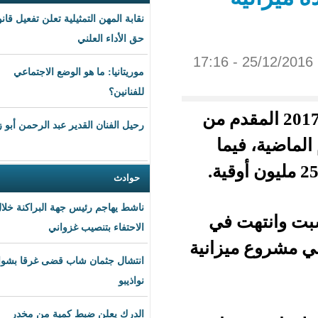
نقابة المهن التمثيلية تعلن تفعيل قانون
حق الأداء العلني
موريتانيا: ما هو الوضع الاجتماعي
للفنانين؟
نية العام 2017 المقدم من
رحيل الفنان القدير عبد الرحمن أبو زهرة
ما
حوادث
ناشط يهاجم رئيس جهة البراكنة خلال
في
الاحتفاء بتنصيب غزواني
زانية
انتشال جثمان شاب قضى غرقا بشواطئ
نواذيبو
الدرك يعلن ضبط كمية من مخدر