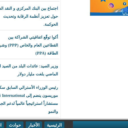
اجتماع بين البنك المركزي و النقد الدولي
حول تعزيز أنظمة الرقابة وتحديث
الحوكمة.
أكوا توقّع اتفاقيتي الشراكة بين
القطاعين العام والخاص (PPP) وشراء
الطاقة (PPA)
وزير الصيد: عائدات البلد من الصيد العام
الماضي بلغت مليار دولار
رئيس الوزراء الأسترالي السابق سكوت
موريسون ينضم إلى BLS International
مستشاراً استراتيجياً عالمياً لدعم الجودة
والنمو
الرئيسية
الأخبار
حوادث
اقتصاد