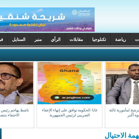
ت
رياضة
تكنلوجيا
مقابلات
الرأي
منبر
الستايل
فن
ترشح لمأمورية ثالثة
غانا: الحكومة توافق على إنهاء الإعفاء
ناشط يهاجم رئيس جه
وة أكبر
الضريبي لرئيس الجمهورية
الاحتفاء بتن
مة الاحتيال