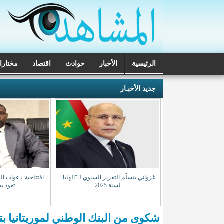
الرئيسية
الأخبار
حوادث
اقتصاد
مختارا
تحقيقات
جديد الأخبـار
غرب تكرر استهداف
غزواني يتسلّم التقرير السنوي لـ"الهابا"
افتتاحية: دعوات ال
نيين بمالي
لسنة 2025
تعود بق
شكوى من البنك الوطني لموريتانيا بته