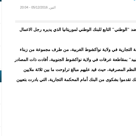
اثنين, 05/12/2016 - 20:04
 "الوطني" التابع للبنك الوطني لموريتانيا الذي يديره رجل الاعمال
مة التجارية في ولاية نواكشوط الغربية، من طرف مجموعة من زبناء
" بمقاطعة عرفات في ولاية نواكشوط الجنوبية، أفادت ذات المصادر
هم خارج النظم المصرفية، حيث قيد عليهم مبالغ تراوحت ما بين ثلاثة ملايين
ك تقدموا بشكوى من البنك أمام المحكمة التجارية، التي بادرت بتعيين