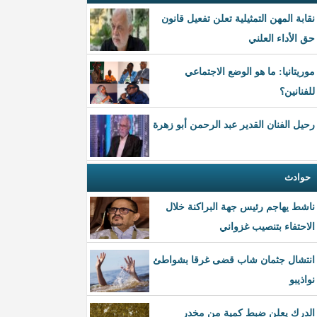
نقابة المهن التمثيلية تعلن تفعيل قانون
حق الأداء العلني
موريتانيا: ما هو الوضع الاجتماعي
للفنانين؟
رحيل الفنان القدير عبد الرحمن أبو زهرة
حوادث
ناشط يهاجم رئيس جهة البراكنة خلال
الاحتفاء بتنصيب غزواني
انتشال جثمان شاب قضى غرقا بشواطئ
نواذيبو
الدرك يعلن ضبط كمية من مخدر