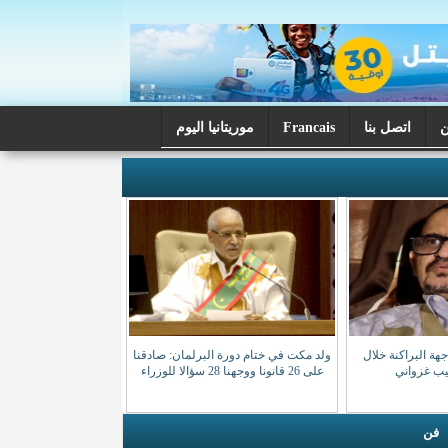
اتصل بنا
Francais
موريتانيا اليوم
ة البراكنة خلال
ولد مكت في ختام دورة البرلمان: صادقنا
صيب غزواني
على 26 قانونا ووجهنا 28 سؤالا للوزراء
فن