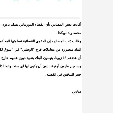
أفادت بعض المصادر، بأن القضاء الموريتاني تسلم دعوى ضد
محمد ولد نويكظ.
وقالت ذات المصادر، إن الدعوى القضائية تسلمتها المحك
البنك متضررة من معاملات فرع "الوطني" في "سوق لكبيد
أن عددهم 18 زبونا، يتهمون البنك بتقييد ديون علي
وسبعين مليون أوقية، بدون أن يكون لها اي سند، وتبعا لذل
خبير للتدقيق في القضية.
ميادين