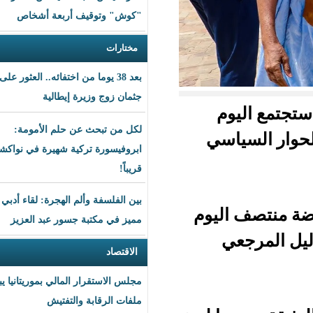
"كوش" وتوقيف أربعة أشخاص
مختارات
بعد 38 يوما من اختفائه.. العثور على
جثمان زوج وزيرة إيطالية
م
لكل من تبحث عن حلم الأمومة:
سي
ابروفيسورة تركية شهيرة في نواكشوط
قريباً!
بين الفلسفة وألم الهجرة: لقاء أدبي
ليوم
مميز في مكتبة جسور عبد العزيز
الاقتصاد
مجلس الاستقرار المالي بموريتانيا يبحث
ملفات الرقابة والتفتيش