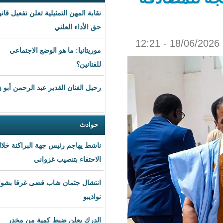
نقابة المهن التمثيلية تعلن تفعيل قانون
حق الأداء العلني
موريتانيا: ما هو الوضع الاجتماعي
للفنانين؟
رحيل الفنان القدير عبد الرحمن أبو زهرة
حوادث
ناشط يهاجم رئيس جهة البراكنة خلال
الاحتفاء بتنصيب غزواني
انتشال جثمان شاب قضى غرقا بشواطئ
نواذيبو
الدرك يعلن ضبط كمية من مخدر