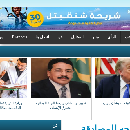
ر
الستايل
فن
اتصل بنا
Francais
موريتانيا اليوم
تعيين ولد داهي رئيسا للجنة الوطنية
وزارة التربية تعلن بدء تصحيح الدورة
لحقوق الإنسان
التكميلية للبكالوريا السبت المقبل
فن
دقة