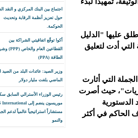
ا لبدء
اجتماع بين البنك المركزي و النقد الدولي
حول تعزيز أنظمة الرقابة وتحديث
الحوكمة.
لدليل
أكوا توقّع اتفاقيتي الشراكة بين
عليق
القطاعين العام والخاص (PPP) وشراء
الطاقة (PPA)
وزير الصيد: عائدات البلد من الصيد العام
أثارت
الماضي بلغت مليار دولار
ث أصرت
رئيس الوزراء الأسترالي السابق سكوت
موريسون ينضم إلى BLS International
 أكثر
مستشاراً استراتيجياً عالمياً لدعم الجودة
والنمو