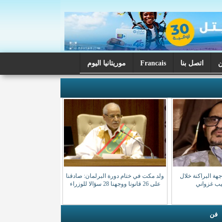
اتصل بنا
Francais
موريتانيا اليوم
ة البراكنة خلال
ولد مكت في ختام دورة البرلمان: صادقنا
صيب غزواني
على 26 قانونا ووجهنا 28 سؤالا للوزراء
فن