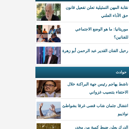
نقابة المهن التمثيلية تعلن تفعيل قانون
حق الأداء العلني
موريتانيا: ما هو الوضع الاجتماعي
للفنانين؟
رحيل الفنان القدير عبد الرحمن أبو زهرة
حوادث
ناشط يهاجم رئيس جهة البراكنة خلال
الاحتفاء بتنصيب غزواني
انتشال جثمان شاب قضى غرقا بشواطئ
نواذيبو
الدرك يعلن ضبط كمية من مخدر