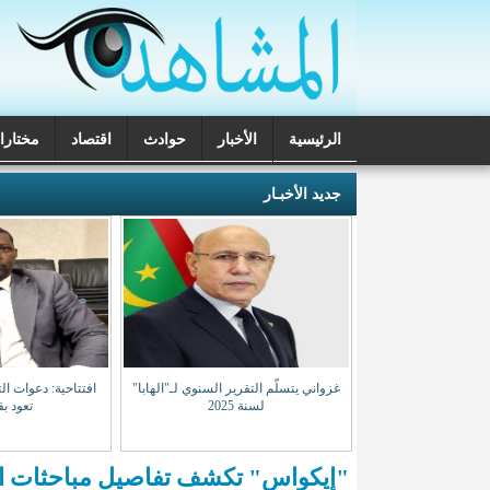
الرئيسية
الأخبار
حوادث
اقتصاد
مختارا
تحقيقات
جديد الأخبـار
غرب تكرر استهداف
غزواني يتسلّم التقرير السنوي لـ"الهابا"
افتتاحية: دعوات ال
نيين بمالي
لسنة 2025
تعود بق
"إيكواس" تكشف تفاصيل مباحثات ال