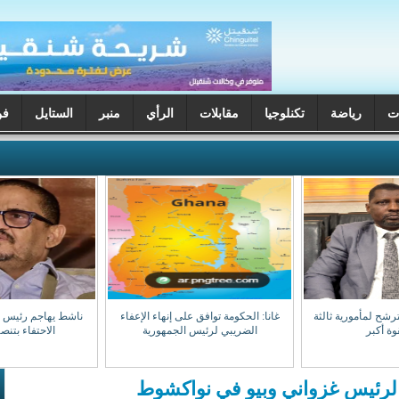
ت
رياضة
تكنلوجيا
مقابلات
الرأي
منبر
الستايل
فن
ترشح لمأمورية ثالثة
غانا: الحكومة توافق على إنهاء الإعفاء
ناشط يهاجم رئيس جه
وة أكبر
الضريبي لرئيس الجمهورية
الاحتفاء بتن
رئيس غزواني وبيو في نواكشوط