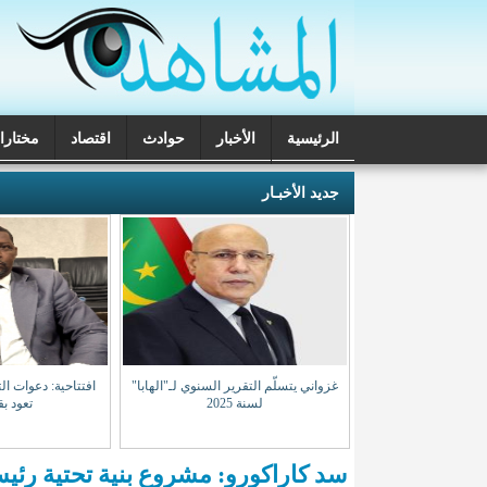
الرئيسية
الأخبار
حوادث
اقتصاد
مختارا
تحقيقات
جديد الأخبـار
غرب تكرر استهداف
غزواني يتسلّم التقرير السنوي لـ"الهابا"
افتتاحية: دعوات ال
نيين بمالي
لسنة 2025
تعود بق
سد كاراكورو: مشروع بنية تحتية رئي