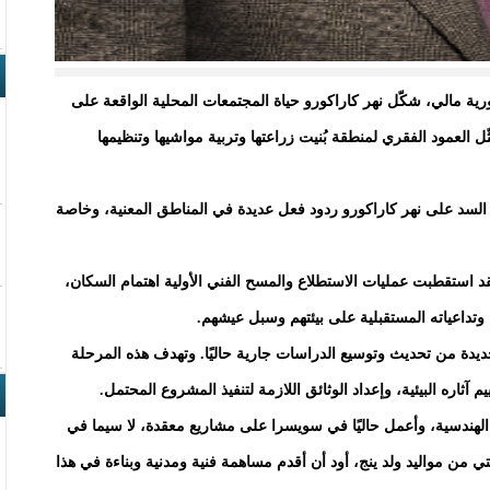
ورية مالي، شكّل نهر كاراكورو حياة المجتمعات المحلية الواقعة على
العمود الفقري لمنطقة بُنيت زراعتها وتربية مواشيها وتنظيمها
 السد على نهر كاراكورو ردود فعل عديدة في المناطق المعنية، وخاصة
د استقطبت عمليات الاستطلاع والمسح الفني الأولية اهتمام السكان،
داعياته المستقبلية على بيئتهم وسبل عيشهم.
دة من تحديث وتوسيع الدراسات جارية حاليًا. وتهدف هذه المرحلة
 آثاره البيئية، وإعداد الوثائق اللازمة لتنفيذ المشروع المحتمل.
 الهندسية، وأعمل حاليًا في سويسرا على مشاريع معقدة، لا سيما في
فتي من مواليد ولد ينج، أود أن أقدم مساهمة فنية ومدنية وبناءة في هذا