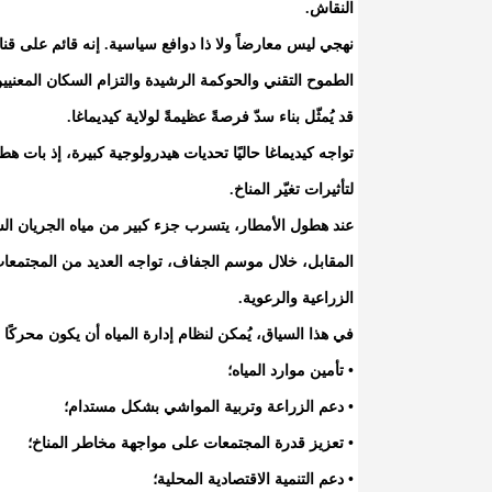
النقاش.
نهجي ليس معارضاً ولا ذا دوافع سياسية. إنه قائم على قن
الطموح التقني والحوكمة الرشيدة والتزام السكان المعنيين
قد يُمثّل بناء سدّ فرصةً عظيمةً لولاية كيديماغا.
تواجه كيديماغا حاليًا تحديات هيدرولوجية كبيرة، إذ بات هطو
لتأثيرات تغيّر المناخ.
عند هطول الأمطار، يتسرب جزء كبير من مياه الجريان 
المقابل، خلال موسم الجفاف، تواجه العديد من المجتمعات
الزراعية والرعوية.
في هذا السياق، يُمكن لنظام إدارة المياه أن يكون محركًا ح
• تأمين موارد المياه؛
• دعم الزراعة وتربية المواشي بشكل مستدام؛
• تعزيز قدرة المجتمعات على مواجهة مخاطر المناخ؛
• دعم التنمية الاقتصادية المحلية؛