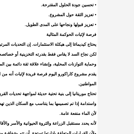
• تحسين جودة الحلول المقترحة.
• تعزيز الثقة حول المشروع.
• تعزيز قبولها ونجاحها على المدى الطويل.
فرصة لإثبات الحوكمة المثالية
يحتاج كيديماغا إلى هيكلة الاستثمارات. إن التحديات المر
لكن نجاح السد لا يقاس فقط بقدرته التخزينية أو خصائصه
وحماية التوازنات المحلية، وإنشاء علاقة ثقة دائمة بين ا
يقدم مشروع كاراكورو اليوم فرصة فريدة لإثبات أنه من ال
المواطنين.
تحتاج موريتانيا إلى بنية تحتية حديثة لمواجهة تحديات الق
واستدامة إذا تم تصميمها بما يتناسب مع السكان الذين ت
لأن الماء منفعة عامة.
لأنه يحدد مستقبل الزراعة والثروة الحيوانية والأسر والأقال
ولأن القرارات المتعلقة بإدارتها تستحق أن تتم بشفافية و