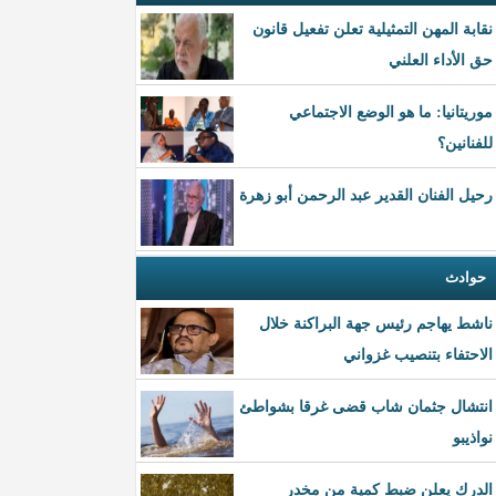
نقابة المهن التمثيلية تعلن تفعيل قانون
حق الأداء العلني
موريتانيا: ما هو الوضع الاجتماعي
للفنانين؟
رحيل الفنان القدير عبد الرحمن أبو زهرة
حوادث
ناشط يهاجم رئيس جهة البراكنة خلال
الاحتفاء بتنصيب غزواني
انتشال جثمان شاب قضى غرقا بشواطئ
نواذيبو
الدرك يعلن ضبط كمية من مخدر