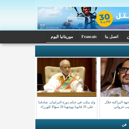
اتصل بنا
Francais
موريتانيا اليوم
ة البراكنة خلال
ولد مكت في ختام دورة البرلمان: صادقنا
صيب غزواني
على 26 قانونا ووجهنا 28 سؤالا للوزراء
فن