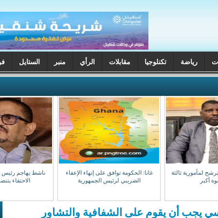
ت
رياضة
تكنلوجيا
مقابلات
الرأي
منبر
الستايل
فن
ترشح لمأمورية ثالثة
غانا: الحكومة توافق على إنهاء الإعفاء
ناشط يهاجم رئيس جه
وة أكبر
الضريبي لرئيس الجمهورية
الاحتفاء بتن
سي يجب أن يقوم على الشفافية والتشاور