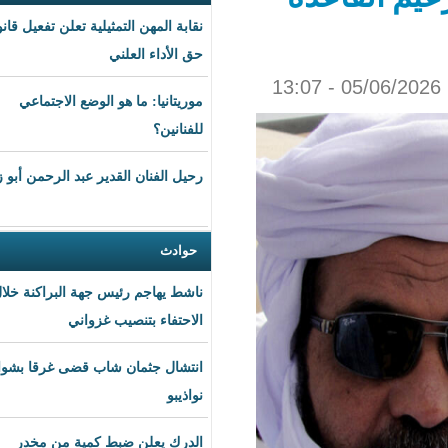
نقابة المهن التمثيلية تعلن تفعيل قانون
حق الأداء العلني
موريتانيا: ما هو الوضع الاجتماعي
للفنانين؟
رحيل الفنان القدير عبد الرحمن أبو زهرة
حوادث
ناشط يهاجم رئيس جهة البراكنة خلال
الاحتفاء بتنصيب غزواني
انتشال جثمان شاب قضى غرقا بشواطئ
نواذيبو
الدرك يعلن ضبط كمية من مخدر