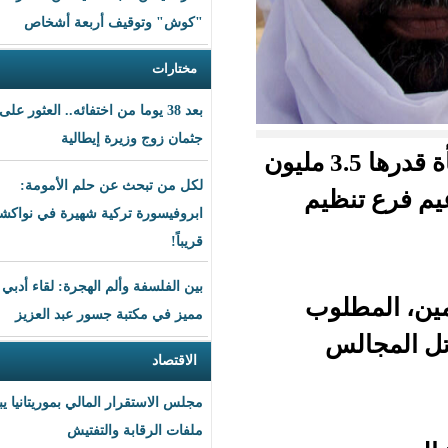
"كوش" وتوقيف أربعة أشخاص
مختارات
بعد 38 يوما من اختفائه.. العثور على
جثمان زوج وزيرة إيطالية
ضت الحكومة العسكرية في مالي، الخميس، مكافأة قدرها 3.5 مليون
لكل من تبحث عن حلم الأمومة:
يم
ابروفيسورة تركية شهيرة في نواكشوط
قريباً!
بين الفلسفة وألم الهجرة: لقاء أدبي
وب
مميز في مكتبة جسور عبد العزيز
الاقتصاد
مجلس الاستقرار المالي بموريتانيا يبحث
ملفات الرقابة والتفتيش