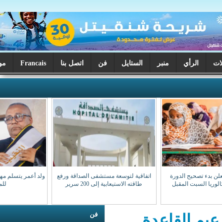
ر
الستايل
فن
اتصل بنا
Francais
موريتانيا اليوم
اتفاقية لتوسعة مستشفى الصداقة ورفع
ولد أعمر يتسلم مهامه نقيبا للهيئة الوطنية
طاقته الاستيعابية إلى 200 سرير
للمحامين
فن
اعدة