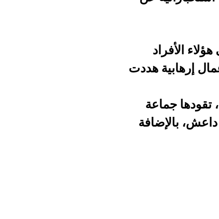
د
 هددت
عة
افة