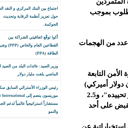
اجتماع بين البنك المركزي و النقد الدولي
ب
حول تعزيز أنظمة الرقابة وتحديث
الحوكمة.
أكوا توقّع اتفاقيتي الشراكة بين
لهجمات
القطاعين العام والخاص (PPP) وشراء
الطاقة (PPA)
وزير الصيد: عائدات البلد من الصيد العام
عة
الماضي بلغت مليار دولار
ر أميركي)
رئيس الوزراء الأسترالي السابق سكوت
ات تساعد في "القبض على غالي أو تحييده"، و2.5
موريسون ينضم إلى BLS International
د
مستشاراً استراتيجياً عالمياً لدعم الجودة
والنمو
 عن