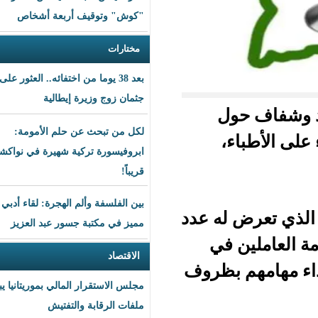
"كوش" وتوقيف أربعة أشخاص
مختارات
بعد 38 يوما من اختفائه.. العثور على
جثمان زوج وزيرة إيطالية
ل
لكل من تبحث عن حلم الأمومة:
،
ابروفيسورة تركية شهيرة في نواكشوط
قريباً!
بين الفلسفة وألم الهجرة: لقاء أدبي
له عدد
مميز في مكتبة جسور عبد العزيز
في
الاقتصاد
بظروف
مجلس الاستقرار المالي بموريتانيا يبحث
ملفات الرقابة والتفتيش