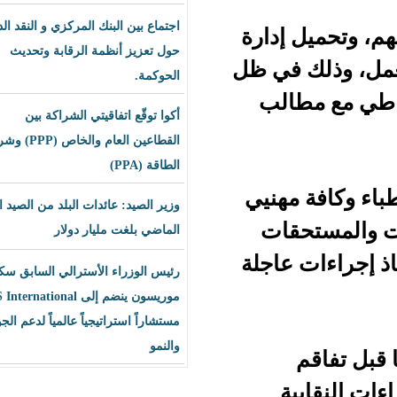
اجتماع بين البنك المركزي و النقد الدولي
إدارة
حول تعزيز أنظمة الرقابة وتحديث
في ظل
الحوكمة.
الب
أكوا توقّع اتفاقيتي الشراكة بين
القطاعين العام والخاص (PPP) وشراء
الطاقة (PPA)
هنيي
وزير الصيد: عائدات البلد من الصيد العام
قات
الماضي بلغت مليار دولار
عاجلة
رئيس الوزراء الأسترالي السابق سكوت
موريسون ينضم إلى BLS International
مستشاراً استراتيجياً عالمياً لدعم الجودة
والنمو
ة