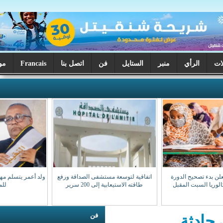
ر
الستايل
فن
اتصل بنا
Francais
موريتانيا اليوم
اتفاقية لتوسعة مستشفى الصداقة ورفع
ولد أعمر يتسلم مهامه نقيبا للهيئة الوطنية
طاقته الاستيعابية إلى 200 سرير
للمحامين
فن