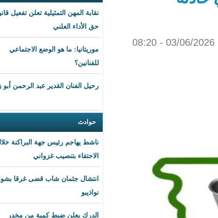
نقابة المهن التمثيلية تعلن تفعيل قانون
حق الأداء العلني
موريتانيا: ما هو الوضع الاجتماعي
للفنانين؟
رحيل الفنان القدير عبد الرحمن أبو زهرة
حوادث
ناشط يهاجم رئيس جهة البراكنة خلال
الاحتفاء بتنصيب غزواني
انتشال جثمان شاب قضى غرقا بشواطئ
نواذيبو
الدرك يعلن ضبط كمية من مخدر