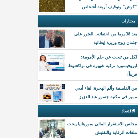
"كوش" وتوقيف أربعة أشخاص
مختارات
بعد 38 يوما من اختفائه.. العثور على
جثمان زوج وزيرة إيطالية
لكل من تبحث عن حلم الأمومة:
ابروفيسورة تركية شهيرة في نواكشوط
قريباً!
بين الفلسفة وألم الهجرة: لقاء أدبي
مميز في مكتبة جسور عبد العزيز
الاقتصاد
مجلس الاستقرار المالي بموريتانيا يبحث
ملفات الرقابة والتفتيش