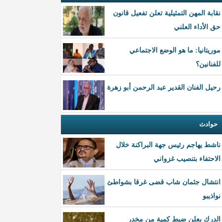
نقابة المهن التمثيلية تعلن تفعيل قانون
حق الأداء العلني
موريتانيا: ما هو الوضع الاجتماعي
للفنانين؟
رحيل الفنان القدير عبد الرحمن أبو زهرة
حوادث
ناشط يهاجم رئيس جهة البراكنة خلال
الاحتفاء بتنصيب غزواني
انتشال جثمان شاب قضى غرقا بشواطئ
نواذيبو
الدرك يعلن ضبط كمية من مخدر