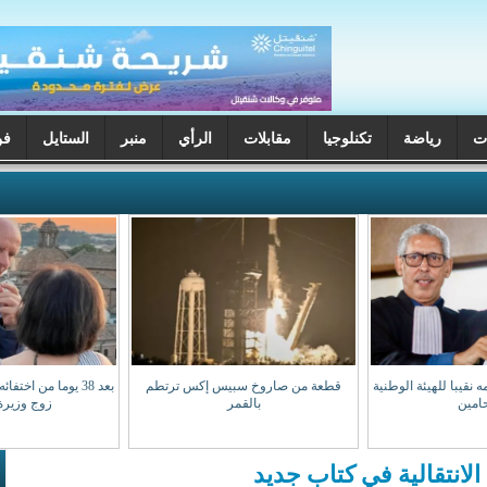
ت
رياضة
تكنلوجيا
مقابلات
الرأي
منبر
الستايل
فن
 نقيبا للهيئة الوطنية
قطعة من صاروخ سبيس إكس ترتطم
بعد 38 يوما من اخت
امين
بالقمر
زوج وزيرة 
لانتقالية في كتاب جديد