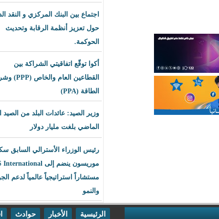
اجتماع بين البنك المركزي و النقد الدولي
حول تعزيز أنظمة الرقابة وتحديث
الحوكمة.
أكوا توقّع اتفاقيتي الشراكة بين
القطاعين العام والخاص (PPP) وشراء
الطاقة (PPA)
وزير الصيد: عائدات البلد من الصيد العام
الماضي بلغت مليار دولار
رئيس الوزراء الأسترالي السابق سكوت
موريسون ينضم إلى BLS International
مستشاراً استراتيجياً عالمياً لدعم الجودة
والنمو
الرئيسية
الأخبار
حوادث
اقتصاد