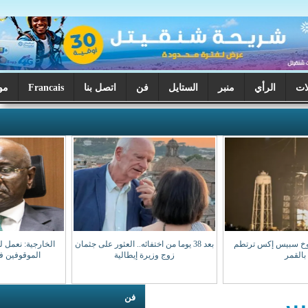
ر
الستايل
فن
اتصل بنا
Francais
موريتانيا اليوم
بعد 38 يوما من اختفائه.. العثور على جثمان
الخارجية: نعمل لضمان عودة مواطنينا
زوج وزيرة إيطالية
الموقوفين في مالي سالمين
فن