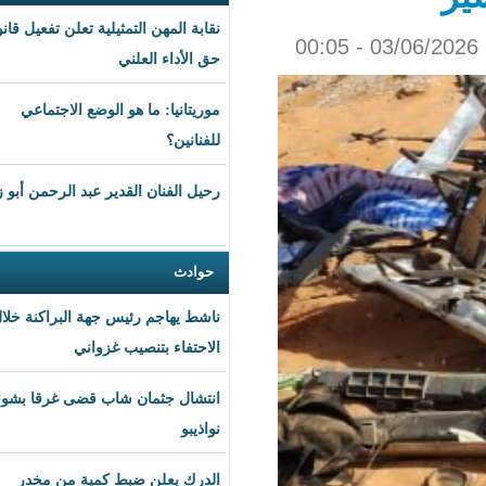
نقابة المهن التمثيلية تعلن تفعيل قانون
حق الأداء العلني
موريتانيا: ما هو الوضع الاجتماعي
للفنانين؟
رحيل الفنان القدير عبد الرحمن أبو زهرة
حوادث
ناشط يهاجم رئيس جهة البراكنة خلال
الاحتفاء بتنصيب غزواني
انتشال جثمان شاب قضى غرقا بشواطئ
نواذيبو
الدرك يعلن ضبط كمية من مخدر