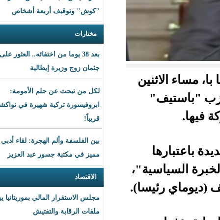
"كوش" وتوقيف أربعة أشخاص
مختارات
بعد 38 يوما من اختفائه.. العثور على
جثمان زوج وزيرة إيطالية
ثنين
لكل من تبحث عن حلم الأمومة:
تيف"
ابروفيسورة تركية شهيرة في نواكشوط
قريباً!
بين الفلسفة وألم الهجرة: لقاء أدبي
ا
مميز في مكتبة جسور عبد العزيز
سية"،
الاقتصاد
يسا).
مجلس الاستقرار المالي بموريتانيا يبحث
ملفات الرقابة والتفتيش