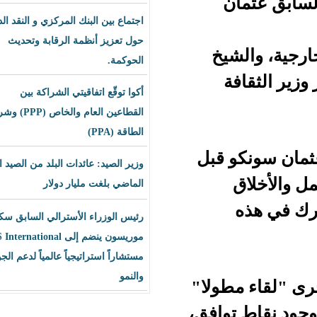
ن
اجتماع بين البنك المركزي و النقد الدولي
حول تعزيز أنظمة الرقابة وتحديث
يخ
الحوكمة.
ة
أكوا توقّع اتفاقيتي الشراكة بين
القطاعين العام والخاص (PPP) وشراء
الطاقة (PPA)
 قبل
وزير الصيد: عائدات البلد من الصيد العام
الماضي بلغت مليار دولار
رئيس الوزراء الأسترالي السابق سكوت
موريسون ينضم إلى BLS International
مستشاراً استراتيجياً عالمياً لدعم الجودة
والنمو
طولا"
وافق،