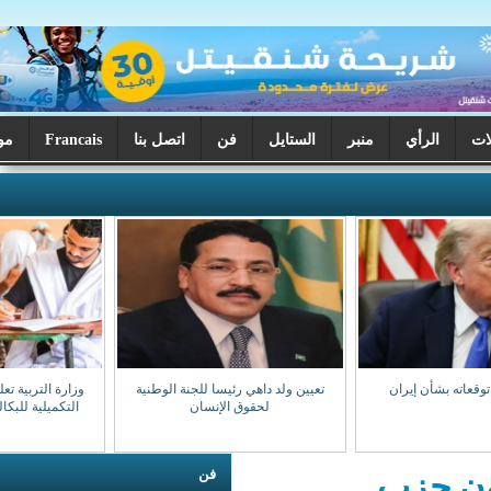
ر
الستايل
فن
اتصل بنا
Francais
موريتانيا اليوم
تعيين ولد داهي رئيسا للجنة الوطنية
وزارة التربية تعلن بدء تصحيح الدورة
لحقوق الإنسان
التكميلية للبكالوريا السبت المقبل
فن