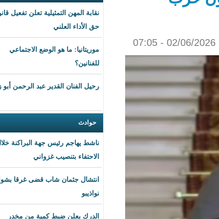
نقابة المهن التمثيلية تعلن تفعيل قانون
حق الأداء العلني
موريتانيا: ما هو الوضع الاجتماعي
للفنانين؟
رحيل الفنان القدير عبد الرحمن أبو زهرة
حوادث
ناشط يهاجم رئيس جهة البراكنة خلال
الاحتفاء بتنصيب غزواني
انتشال جثمان شاب قضى غرقا بشواطئ
نواذيبو
الدرك يعلن ضبط كمية من مخدر