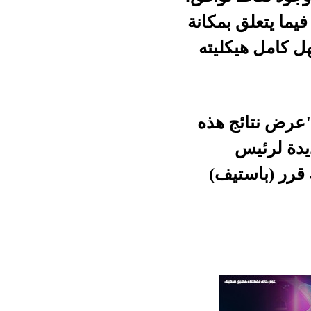
مكانة
ليته
هذه
ف)