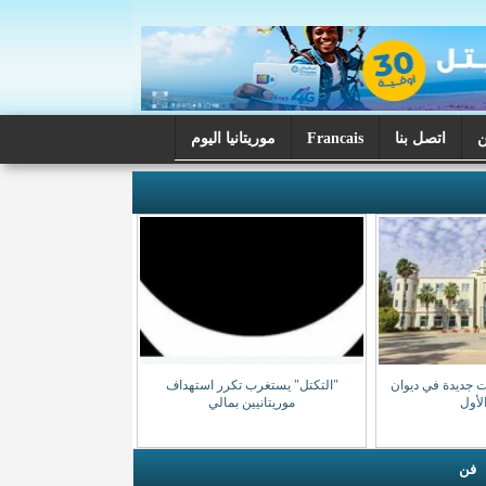
اتصل بنا
Francais
موريتانيا اليوم
ت جديدة في ديوان
"التكتل" يستغرب تكرر استهداف
الأول
موريتانيين بمالي
فن