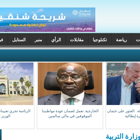
ت
رياضة
تكنلوجيا
مقابلات
الرأي
منبر
الستايل
فن
ختفائه.. العثور على جثمان
الخارجية: نعمل لضمان عودة مواطنينا
الرئاسة تجري تعيينا
ة إيطالية
الموقوفين في مالي سالمين
الوزير 
ارة التربية