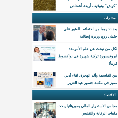
"كوش" وتوقيف أربعة أشخاص
مختارات
بعد 38 يوما من اختفائه.. العثور على
جثمان زوج وزيرة إيطالية
لكل من تبحث عن حلم الأمومة:
ابروفيسورة تركية شهيرة في نواكشوط
قريباً!
بين الفلسفة وألم الهجرة: لقاء أدبي
مميز في مكتبة جسور عبد العزيز
الاقتصاد
مجلس الاستقرار المالي بموريتانيا يبحث
ملفات الرقابة والتفتيش