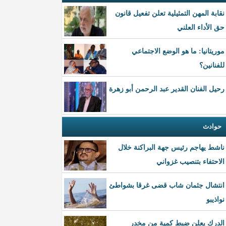
نقابة المهن التمثيلية تعلن تفعيل قانون
حق الأداء العلني
موريتانيا: ما هو الوضع الاجتماعي
للفنانين؟
رحيل الفنان القدير عبد الرحمن أبو زهرة
حوادث
ناشط يهاجم رئيس جهة البراكنة خلال
الاحتفاء بتنصيب غزواني
انتشال جثمان شاب قضى غرقا بشواطئ
نواذيبو
الدرك يعلن ضبط كمية من مخدر