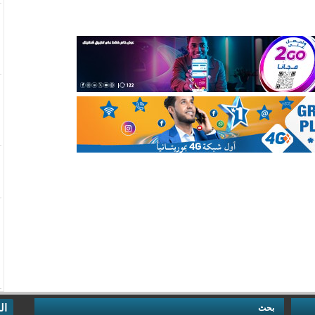
ال
بحث