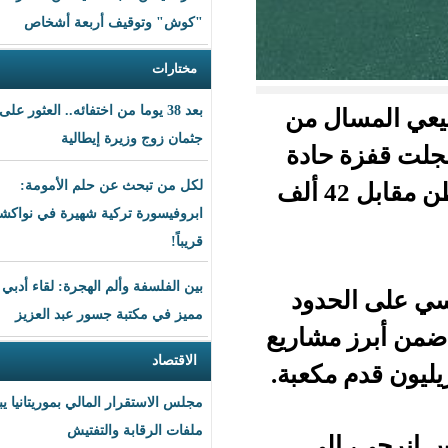
"كوش" وتوقيف أربعة أشخاص
مختارات
بعد 38 يوما من اختفائه.. العثور على
 من
جثمان زوج وزيرة إيطالية
ادة
خلال الربع الأول من 2026، لتصل إلى نحو 703 آلاف طن مقابل 42 ألف
لكل من تبحث عن حلم الأمومة:
ابروفيسورة تركية شهيرة في نواكشوط
قريباً!
بين الفلسفة وألم الهجرة: لقاء أدبي
دود
مميز في مكتبة جسور عبد العزيز
شاريع
الاقتصاد
مجلس الاستقرار المالي بموريتانيا يبحث
ملفات الرقابة والتفتيش
ى