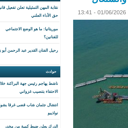
نقابة المهن التمثيلية تعلن تفعيل قانون
حق الأداء العلني
موريتانيا: ما هو الوضع الاجتماعي
للفنانين؟
رحيل الفنان القدير عبد الرحمن أبو زهرة
حوادث
ناشط يهاجم رئيس جهة البراكنة خلال
الاحتفاء بتنصيب غزواني
انتشال جثمان شاب قضى غرقا بشواطئ
نواذيبو
الدرك يعلن ضبط كمية من مخدر