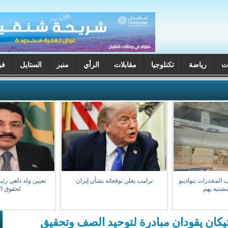
ت
رياضة
تكنلوجيا
مقابلات
الرأي
منبر
الستايل
فن
 المخدرات بنواذيبو
ترامب يعلن توقعاته بشأن إيران
تعيين ولد داهي رئي
شتبه بهم
لحقوق ال
تيكان يقودان مبادرة لتوحيد الصف وتحقيق