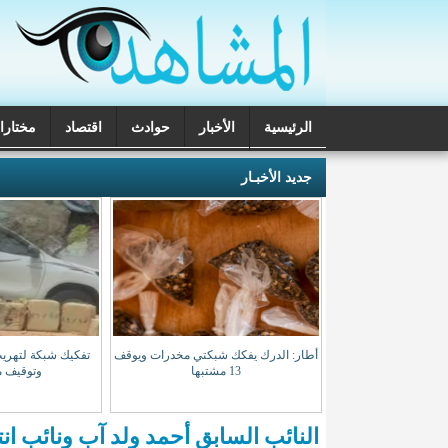
الرئيسية
الأخبار
حوادث
اقتصاد
مختارا
تحقيقات
جديد الأخبـار
 مسابقة لاكتتاب طلبة
أطار: الدرك يفكك شبكتي مخدرات ويوقف
تفكيك شبكة لتهريب
باط
13 مشتبها
وتوقيف م
النائب السابق أحمد ولد آب ونائب ان