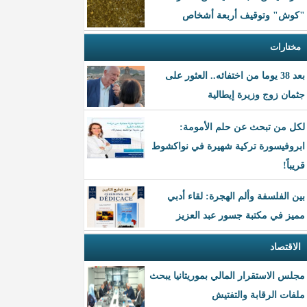
"كوش" وتوقيف أربعة أشخاص
مختارات
بعد 38 يوما من اختفائه.. العثور على
جثمان زوج وزيرة إيطالية
لكل من تبحث عن حلم الأمومة:
ابروفيسورة تركية شهيرة في نواكشوط
قريباً!
بين الفلسفة وألم الهجرة: لقاء أدبي
مميز في مكتبة جسور عبد العزيز
الاقتصاد
مجلس الاستقرار المالي بموريتانيا يبحث
ملفات الرقابة والتفتيش