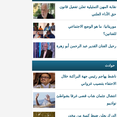
نقابة المهن التمثيلية تعلن تفعيل قانون
حق الأداء العلني
موريتانيا: ما هو الوضع الاجتماعي
للفنانين؟
رحيل الفنان القدير عبد الرحمن أبو زهرة
حوادث
ناشط يهاجم رئيس جهة البراكنة خلال
الاحتفاء بتنصيب غزواني
انتشال جثمان شاب قضى غرقا بشواطئ
نواذيبو
الدرك يعلن ضبط كمية من مخدر