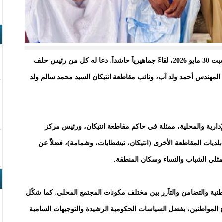
احتضنت مدينة لكصيبة 2، عاصمة المركز الإداري، يوم السبت 30 مايو 2026، لقاءً جماهيرياً حاشداً، دعا له كل من رئيس حلف
نية المهندس أحمد ولد آب، ونائب مقاطعة انتيكان السيد محمد سالم ولد
ارية والمحلية، ممثلة في حاكم مقاطعة انتيكان، ورئيس مركز
 بلدية لكصيبة 2، إلى جانب عمد بلديات المقاطعة الأخرى (انتيكان، تيشطايات، وشمامة)، فضلاً عن
ثلي الشباب والنساء وسكان المنطقة.
طنية والتضامن والتآزر بين مختلف مكونات المجتمع المحلي، كما شكّل
 المواطنين، بفضل السياسات الحكومية الرشيدة والتوجيهات السامية