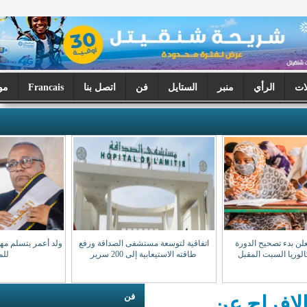
ر
الستايل
فن
اتصل بنا
Francais
موريتانيا اليوم
اتفاقية لتوسعة مستشفى الصداقة ورفع
ولد أعمر يتسلم مهامه نقيبا للهيئة الوطنية
طاقته الاستيعابية إلى 200 سرير
للمحامين
فن
ن