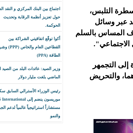
س،
اجتماع بين البنك المركزي و النقد الدولي
حول تعزيز أنظمة الرقابة وتحديث
الحوكمة.
بالسلم
أكوا توقّع اتفاقيتي الشراكة بين
.
القطاعين العام والخاص (PPP) وشراء
الطاقة (PPA)
ر
وزير الصيد: عائدات البلد من الصيد العام
يض
الماضي بلغت مليار دولار
رئيس الوزراء الأسترالي السابق سكوت
موريسون ينضم إلى BLS International
مستشاراً استراتيجياً عالمياً لدعم الجودة
والنمو