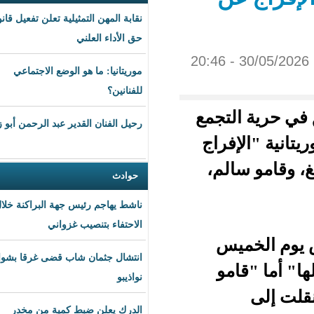
نقابة المهن التمثيلية تعلن تفعيل قانون
حق الأداء العلني
موريتانيا: ما هو الوضع الاجتماعي
للفنانين؟
تجمع
رحيل الفنان القدير عبد الرحمن أبو زهرة
راج
لم،
حوادث
ناشط يهاجم رئيس جهة البراكنة خلال
الاحتفاء بتنصيب غزواني
س
انتشال جثمان شاب قضى غرقا بشواطئ
و
نواذيبو
الدرك يعلن ضبط كمية من مخدر