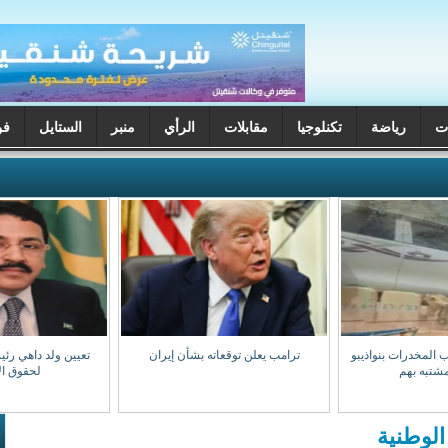
ت
رياضة
تكنلوجيا
مقابلات
الرأي
منبر
الستايل
فن
 المخدرات بنواذيبو
ترامب يعلن توقعاته بشأن إيران
تعيين ولد داهي رئي
شتبه بهم
لحقوق ال
الوطنية