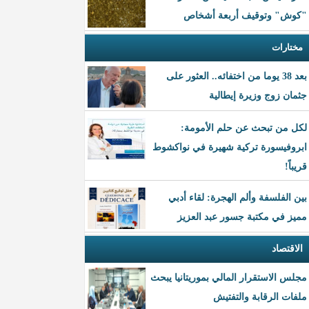
"كوش" وتوقيف أربعة أشخاص
مختارات
بعد 38 يوما من اختفائه.. العثور على
جثمان زوج وزيرة إيطالية
لكل من تبحث عن حلم الأمومة:
ابروفيسورة تركية شهيرة في نواكشوط
قريباً!
بين الفلسفة وألم الهجرة: لقاء أدبي
مميز في مكتبة جسور عبد العزيز
الاقتصاد
مجلس الاستقرار المالي بموريتانيا يبحث
ملفات الرقابة والتفتيش