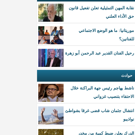
نقابة المهن التمثيلية تعلن تفعيل قانون
حق الأداء العلني
موريتانيا: ما هو الوضع الاجتماعي
للفنانين؟
رحيل الفنان القدير عبد الرحمن أبو زهرة
حوادث
ناشط يهاجم رئيس جهة البراكنة خلال
الاحتفاء بتنصيب غزواني
انتشال جثمان شاب قضى غرقا بشواطئ
نواذيبو
الدرك يعلن ضبط كمية من مخدر