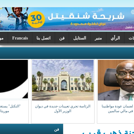
ر
الستايل
فن
اتصل بنا
Francais
موريتانيا اليوم
الرئاسة تجري تعيينات جديدة في ديوان
"التكتل" يستغرب تكرر استهداف
الوزير الأول
موريتانيين بمالي
فن
قرب