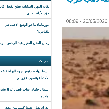
نقابة المهن التمثيلية تعلن تفعيل قانون
حق الأداء العلني
موريتانيا: ما هو الوضع الاجتماعي
للفنانين؟
رحيل الفنان القدير عبد الرحمن أبو زهرة
حوادث
ناشط يهاجم رئيس جهة البراكنة خلال
الاحتفاء بتنصيب غزواني
انتشال جثمان شاب قضى غرقا بشواطئ
نواذيبو
الدرك يعلن ضبط كمية من مخدر