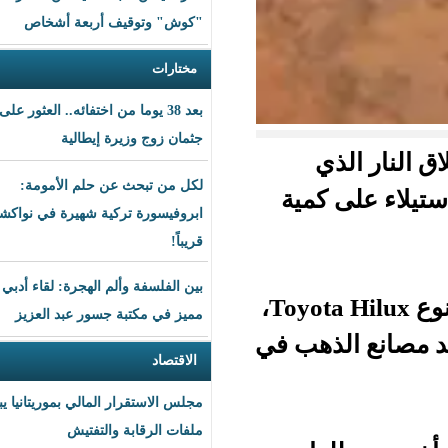
"كوش" وتوقيف أربعة أشخاص
مختارات
بعد 38 يوما من اختفائه.. العثور على
جثمان زوج وزيرة إيطالية
ي
لكل من تبحث عن حلم الأمومة:
كمية
ابروفيسورة تركية شهيرة في نواكشوط
قريباً!
بين الفلسفة وألم الهجرة: لقاء أدبي
وبحسب المصادر، فإن السيارة المستهدفة، وهي من نوع Toyota Hilux،
مميز في مكتبة جسور عبد العزيز
ذهب في
الاقتصاد
مجلس الاستقرار المالي بموريتانيا يبحث
ملفات الرقابة والتفتيش