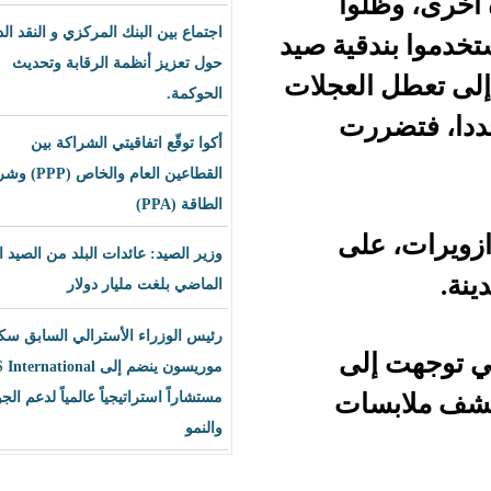
ا
اجتماع بين البنك المركزي و النقد الدولي
ية صيد
حول تعزيز أنظمة الرقابة وتحديث
لعجلات
الحوكمة.
ت
أكوا توقّع اتفاقيتي الشراكة بين
القطاعين العام والخاص (PPP) وشراء
الطاقة (PPA)
على
وزير الصيد: عائدات البلد من الصيد العام
الماضي بلغت مليار دولار
رئيس الوزراء الأسترالي السابق سكوت
ى
موريسون ينضم إلى BLS International
ات
مستشاراً استراتيجياً عالمياً لدعم الجودة
والنمو