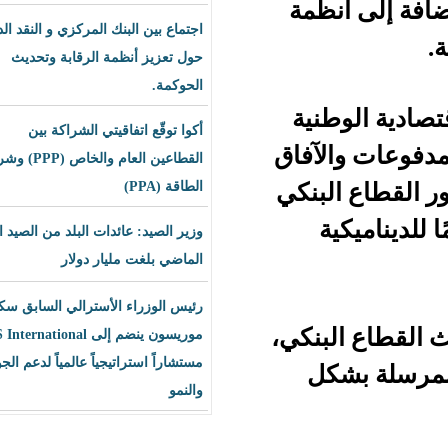
ظمة
اجتماع بين البنك المركزي و النقد الدولي
حول تعزيز أنظمة الرقابة وتحديث
الحوكمة.
نية
أكوا توقّع اتفاقيتي الشراكة بين
آفاق
القطاعين العام والخاص (PPP) وشراء
بنكي
الطاقة (PPA)
وزير الصيد: عائدات البلد من الصيد العام
الماضي بلغت مليار دولار
رئيس الوزراء الأسترالي السابق سكوت
نكي،
موريسون ينضم إلى BLS International
مستشاراً استراتيجياً عالمياً لدعم الجودة
ل
والنمو