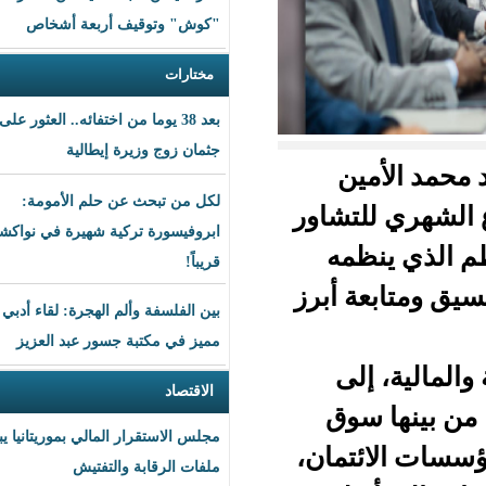
"كوش" وتوقيف أربعة أشخاص
مختارات
بعد 38 يوما من اختفائه.. العثور على
جثمان زوج وزيرة إيطالية
ن
لكل من تبحث عن حلم الأمومة:
ري للتشاور
ابروفيسورة تركية شهيرة في نواكشوط
مه
قريباً!
 أبرز
بين الفلسفة وألم الهجرة: لقاء أدبي
مميز في مكتبة جسور عبد العزيز
ى
الاقتصاد
وق
مجلس الاستقرار المالي بموريتانيا يبحث
مان،
ملفات الرقابة والتفتيش