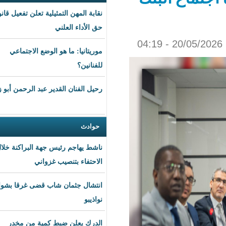
نقابة المهن التمثيلية تعلن تفعيل قانون
حق الأداء العلني
موريتانيا: ما هو الوضع الاجتماعي
للفنانين؟
رحيل الفنان القدير عبد الرحمن أبو زهرة
حوادث
ناشط يهاجم رئيس جهة البراكنة خلال
الاحتفاء بتنصيب غزواني
انتشال جثمان شاب قضى غرقا بشواطئ
نواذيبو
الدرك يعلن ضبط كمية من مخدر