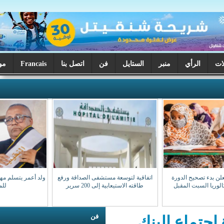
ر
الستايل
فن
اتصل بنا
Francais
موريتانيا اليوم
اتفاقية لتوسعة مستشفى الصداقة ورفع
ولد أعمر يتسلم مهامه نقيبا للهيئة الوطنية
طاقته الاستيعابية إلى 200 سرير
للمحامين
فن
بنك