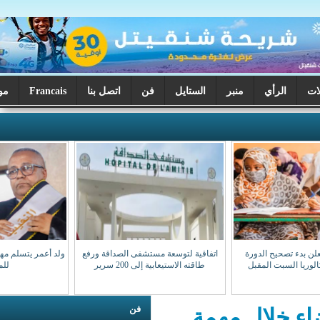
ر
الستايل
فن
اتصل بنا
Francais
موريتانيا اليوم
اتفاقية لتوسعة مستشفى الصداقة ورفع
ولد أعمر يتسلم مهامه نقيبا للهيئة الوطنية
طاقته الاستيعابية إلى 200 سرير
للمحامين
فن
مهمة