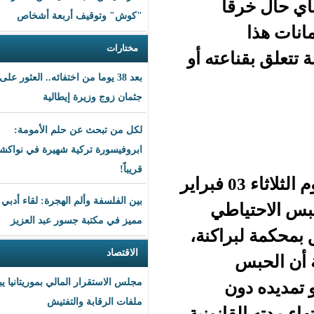
ا
"كوش" وتوقيف أربعة أشخاص
مختارات
ته أو
بعد 38 يوما من اختفائه.. العثور على
جثمان زوج وزيرة إيطالية
لكل من تبحث عن حلم الأمومة:
ابروفيسورة تركية شهيرة في نواكشوط
قريباً!
وأوضحت المفتشية أن المهمة التفتيشية التي جرت يوم الثلاثاء 03 فبراير
بين الفلسفة وألم الهجرة: لقاء أدبي
طي
مميز في مكتبة جسور عبد العزيز
اكنة،
الاقتصاد
مجلس الاستقرار المالي بموريتانيا يبحث
ملفات الرقابة والتفتيش
نونية،