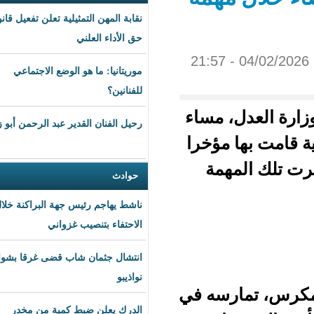
نقابة المهن التمثيلية تعلن تفعيل قانون
حق الأداء العلني
موريتانيا: ما هو الوضع الاجتماعي
للفنانين؟
 مساء
رحيل الفنان القدير عبد الرحمن أبو زهرة
مؤخرا
همة
حوادث
ناشط يهاجم رئيس جهة البراكنة خلال
الاحتفاء بتنصيب غزواني
انتشال جثمان شاب قضى غرقا بشواطئ
نواذيبو
رسه في
الدرك يعلن ضبط كمية من مخدر