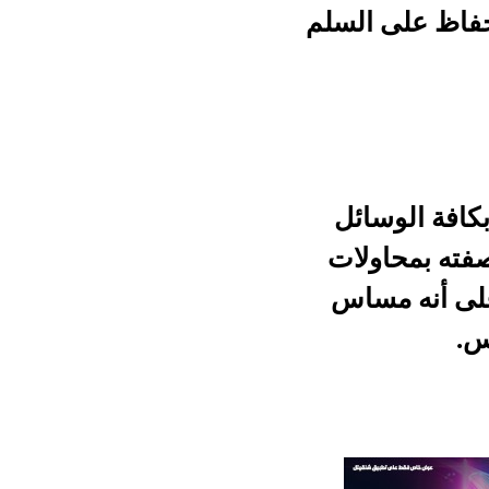
لسلم
ئل
ات
اس