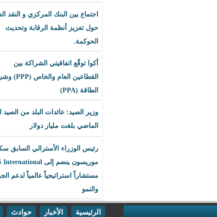
اجتماع بين البنك المركزي و النقد الدولي
حول تعزيز أنظمة الرقابة وتحديث
الحوكمة.
أكوا توقّع اتفاقيتي الشراكة بين
القطاعين العام والخاص (PPP) وشراء
الطاقة (PPA)
وزير الصيد: عائدات البلد من الصيد العام
الماضي بلغت مليار دولار
رئيس الوزراء الأسترالي السابق سكوت
موريسون ينضم إلى BLS International
مستشاراً استراتيجياً عالمياً لدعم الجودة
والنمو
الرئيسية
الأخبار
حوادث
اقتصاد