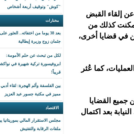
"كوش" وتوقيف أربعة أشخاص
قبض
مختارات
من
بعد 38 يوما من اختفائه.. العثور على
أخرى،
جثمان زوج وزيرة إيطالية
لكل من تبحث عن حلم الأمومة:
ابروفيسورة تركية شهيرة في نواكشوط
 عُثر
قريباً!
بين الفلسفة وألم الهجرة: لقاء أدبي
مميز في مكتبة جسور عبد العزيز
يا
الاقتصاد
كتمال
مجلس الاستقرار المالي بموريتانيا يبحث
ملفات الرقابة والتفتيش