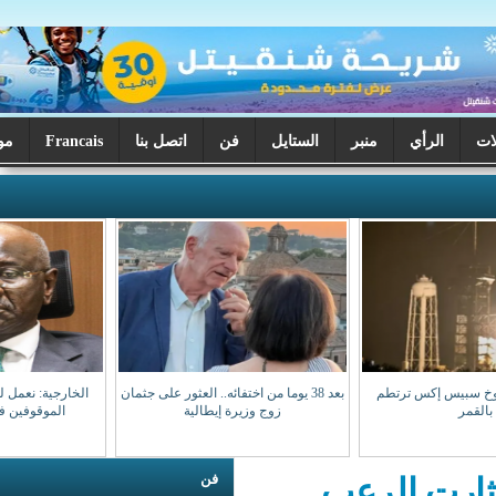
ر
الستايل
فن
اتصل بنا
Francais
موريتانيا اليوم
بعد 38 يوما من اختفائه.. العثور على جثمان
الخارجية: نعمل لضمان عودة مواطنينا
زوج وزيرة إيطالية
الموقوفين في مالي سالمين
فن
عب