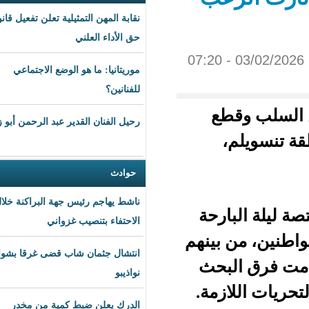
نقابة المهن التمثيلية تعلن تفعيل قانون
حق الأداء العلني
موريتانيا: ما هو الوضع الاجتماعي
للفنانين؟
ع
رحيل الفنان القدير عبد الرحمن أبو زهرة
حوادث
ناشط يهاجم رئيس جهة البراكنة خلال
رحة
الاحتفاء بتنصيب غزواني
ينهم
انتشال جثمان شاب قضى غرقا بشواطئ
بحث
نواذيبو
مة.
الدرك يعلن ضبط كمية من مخدر