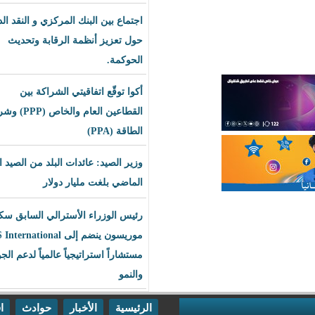
اجتماع بين البنك المركزي و النقد الدولي
حول تعزيز أنظمة الرقابة وتحديث
الحوكمة.
أكوا توقّع اتفاقيتي الشراكة بين
القطاعين العام والخاص (PPP) وشراء
الطاقة (PPA)
وزير الصيد: عائدات البلد من الصيد العام
الماضي بلغت مليار دولار
رئيس الوزراء الأسترالي السابق سكوت
موريسون ينضم إلى BLS International
مستشاراً استراتيجياً عالمياً لدعم الجودة
والنمو
الرئيسية
الأخبار
حوادث
اقتصاد