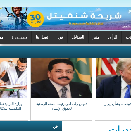
ر
الستايل
فن
اتصل بنا
Francais
موريتانيا اليوم
تعيين ولد داهي رئيسا للجنة الوطنية
وزارة التربية تعلن بدء تصحيح الدورة
لحقوق الإنسان
التكميلية للبكالوريا السبت المقبل
فن