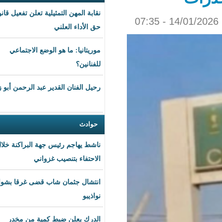
نقابة المهن التمثيلية تعلن تفعيل قانون
حق الأداء العلني
موريتانيا: ما هو الوضع الاجتماعي
للفنانين؟
رحيل الفنان القدير عبد الرحمن أبو زهرة
حوادث
ناشط يهاجم رئيس جهة البراكنة خلال
الاحتفاء بتنصيب غزواني
انتشال جثمان شاب قضى غرقا بشواطئ
نواذيبو
الدرك يعلن ضبط كمية من مخدر